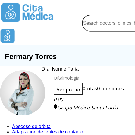
Fermary Torres
Dra. Ivonne Faria
Oftalmología
0
citas
0
opiniones
Ver precio
0.00
Grupo Médico Santa Paula
Absceso de órbita
Adaptación de lentes de contacto