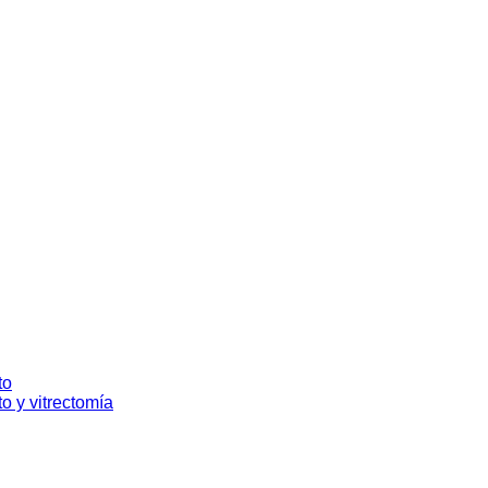
to
to y vitrectomía