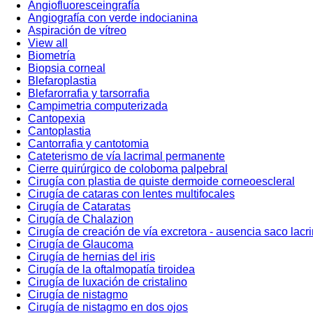
Angiofluoresceingrafía
Angiografía con verde indocianina
Aspiración de vítreo
View all
Biometría
Biopsia corneal
Blefaroplastia
Blefarorrafia y tarsorrafia
Campimetria computerizada
Cantopexia
Cantoplastia
Cantorrafia y cantotomia
Cateterismo de vía lacrimal permanente
Cierre quirúrgico de coloboma palpebral
Cirugía con plastia de quiste dermoide corneoescleral
Cirugía de cataras con lentes multifocales
Cirugía de Cataratas
Cirugía de Chalazion
Cirugía de creación de vía excretora - ausencia saco lacr
Cirugía de Glaucoma
Cirugía de hernias del iris
Cirugía de la oftalmopatía tiroidea
Cirugía de luxación de cristalino
Cirugía de nistagmo
Cirugía de nistagmo en dos ojos