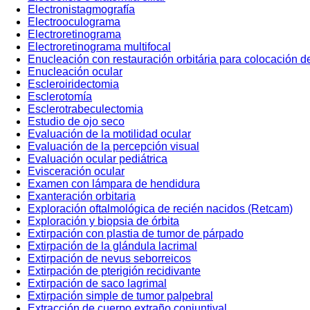
Electronistagmografía
Electrooculograma
Electroretinograma
Electroretinograma multifocal
Enucleación con restauración orbitária para colocación de
Enucleación ocular
Escleroiridectomia
Esclerotomía
Esclerotrabeculectomia
Estudio de ojo seco
Evaluación de la motilidad ocular
Evaluación de la percepción visual
Evaluación ocular pediátrica
Evisceración ocular
Examen con lámpara de hendidura
Exanteración orbitaria
Exploración oftalmológica de recién nacidos (Retcam)
Exploración y biopsia de órbita
Extirpación con plastia de tumor de párpado
Extirpación de la glándula lacrimal
Extirpación de nevus seborreicos
Extirpación de pterigión recidivante
Extirpación de saco lagrimal
Extirpación simple de tumor palpebral
Extracción de cuerpo extraño conjuntival