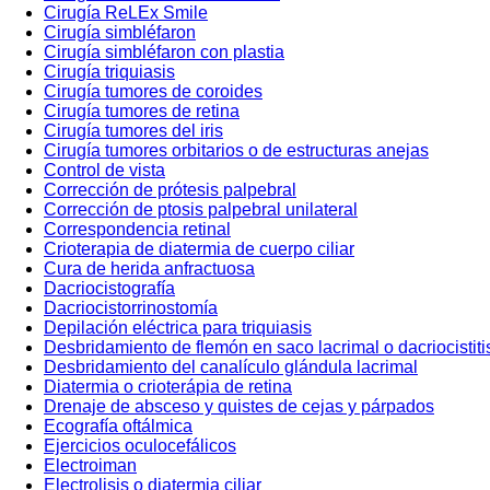
Cirugía ReLEx Smile
Cirugía simbléfaron
Cirugía simbléfaron con plastia
Cirugía triquiasis
Cirugía tumores de coroides
Cirugía tumores de retina
Cirugía tumores del iris
Cirugía tumores orbitarios o de estructuras anejas
Control de vista
Corrección de prótesis palpebral
Corrección de ptosis palpebral unilateral
Correspondencia retinal
Crioterapia de diatermia de cuerpo ciliar
Cura de herida anfractuosa
Dacriocistografía
Dacriocistorrinostomía
Depilación eléctrica para triquiasis
Desbridamiento de flemón en saco lacrimal o dacriocistiti
Desbridamiento del canalículo glándula lacrimal
Diatermia o crioterápia de retina
Drenaje de absceso y quistes de cejas y párpados
Ecografía oftálmica
Ejercicios oculocefálicos
Electroiman
Electrolisis o diatermia ciliar