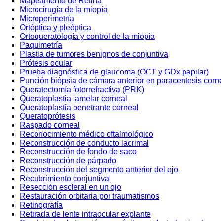
Mapeamento de Retina
Microcirugía de la miopía
Microperimetría
Ortóptica y pleóptica
Ortoqueratología y control de la miopía
Paquimetría
Plastia de tumores benignos de conjuntiva
Prótesis ocular
Prueba diagnóstica de glaucoma (OCT y GDx papilar)
Punción biópsia de cámara anterior en paracentesis corn
Queratectomía fotorrefractiva (PRK)
Queratoplastia lamelar corneal
Queratoplastia penetrante corneal
Queratoprótesis
Raspado corneal
Reconocimiento médico oftalmológico
Reconstrucción de conducto lacrimal
Reconstrucción de fondo de saco
Reconstrucción de párpado
Reconstrucción del segmento anterior del ojo
Recubrimiento conjuntival
Resección escleral en un ojo
Restauración orbitaria por traumatismos
Retinografía
Retirada de lente intraocular explante