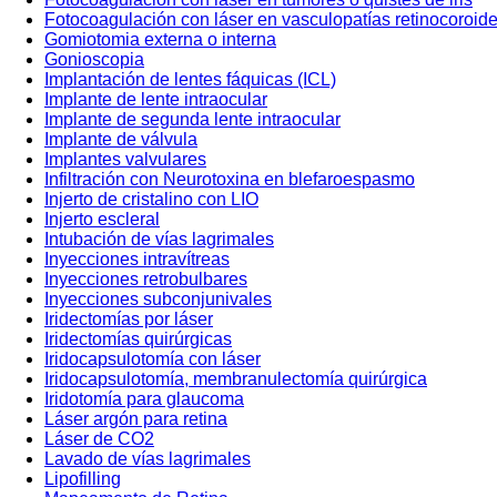
Fotocoagulación con láser en vasculopatías retinocoroid
Gomiotomia externa o interna
Gonioscopia
Implantación de lentes fáquicas (ICL)
Implante de lente intraocular
Implante de segunda lente intraocular
Implante de válvula
Implantes valvulares
Infiltración con Neurotoxina en blefaroespasmo
Injerto de cristalino con LIO
Injerto escleral
Intubación de vías lagrimales
Inyecciones intravítreas
Inyecciones retrobulbares
Inyecciones subconjunivales
Iridectomías por láser
Iridectomías quirúrgicas
Iridocapsulotomía con láser
Iridocapsulotomía, membranulectomía quirúrgica
Iridotomía para glaucoma
Láser argón para retina
Láser de CO2
Lavado de vías lagrimales
Lipofilling