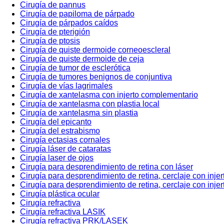
Cirugía de pannus
Cirugía de papiloma de párpado
Cirugía de párpados caídos
Cirugía de pterigión
Cirugía de ptosis
Cirugía de quiste dermoide corneoescleral
Cirugía de quiste dermoide de ceja
Cirugía de tumor de esclerótica
Cirugía de tumores benignos de conjuntiva
Cirugía de vías lagrimales
Cirugía de xantelasma con injerto complementario
Cirugía de xantelasma con plastia local
Cirugía de xantelasma sin plastia
Cirugía del epicanto
Cirugía del estrabismo
Cirugía ectasias cornales
Cirugía láser de cataratas
Cirugía laser de ojos
Cirugía para desprendimiento de retina con láser
Cirugía para desprendimiento de retina, cerclaje con injer
Cirugía para desprendimiento de retina, cerclaje con injer
Cirugía plástica ocular
Cirugía refractiva
Cirugía refractiva LASIK
Cirugía refractiva PRK/LASEK