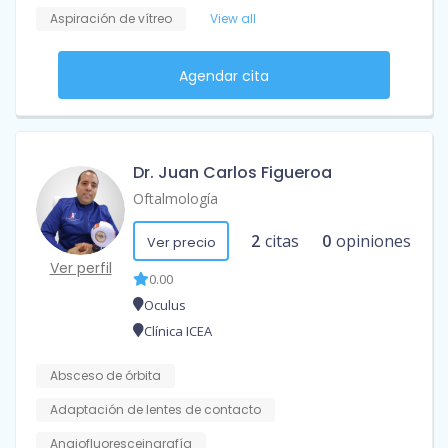
Aspiración de vítreo
View all
Agendar cita
Dr. Juan Carlos Figueroa
Oftalmología
2
citas
0
opiniones
Ver precio
Ver perfil
0.00
Oculus
Clínica ICEA
Absceso de órbita
Adaptación de lentes de contacto
Angiofluoresceingrafía