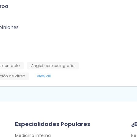
eroa
piniones
e contacto
Angiofluoresceingrafía
ción de vítreo
View all
Especialidades Populares
¿E
Medicina Interna
Re