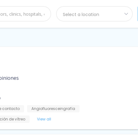
Select a location
piniones
a
e contacto
Angiofluoresceingrafía
ción de vítreo
View all