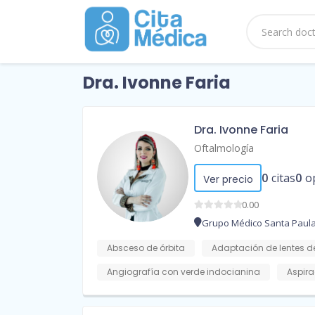
Dra. Ivonne Faria
Dra. Ivonne Faria
Oftalmología
0
citas
0
o
Ver precio
0.00
Grupo Médico Santa Paul
Absceso de órbita
Adaptación de lentes d
Angiografía con verde indocianina
Aspira