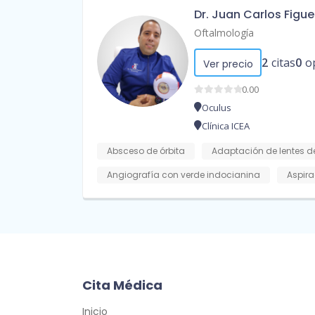
Dr. Juan Carlos Figu
Oftalmología
2
citas
0
o
Ver precio
0.00
Oculus
Clínica ICEA
Absceso de órbita
Adaptación de lentes d
Angiografía con verde indocianina
Aspira
Cita Médica
Inicio