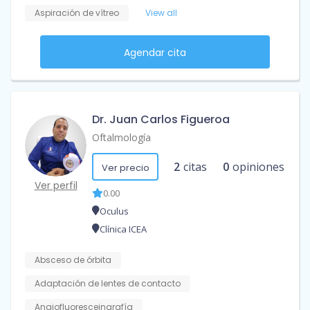
Aspiración de vítreo
View all
Agendar cita
Dr. Juan Carlos Figueroa
Oftalmología
2
citas
0
opiniones
Ver precio
Ver perfil
0.00
Oculus
Clínica ICEA
Absceso de órbita
Adaptación de lentes de contacto
Angiofluoresceingrafía