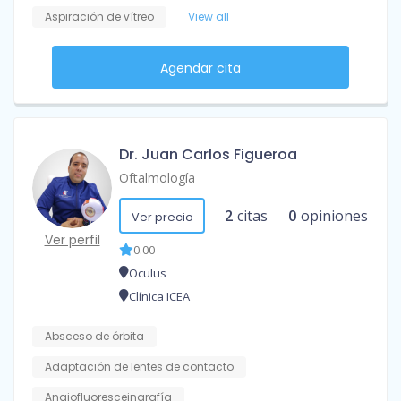
Aspiración de vítreo
View all
Agendar cita
Dr. Juan Carlos Figueroa
Oftalmología
2
citas
0
opiniones
Ver precio
Ver perfil
0.00
Oculus
Clínica ICEA
Absceso de órbita
Adaptación de lentes de contacto
Angiofluoresceingrafía