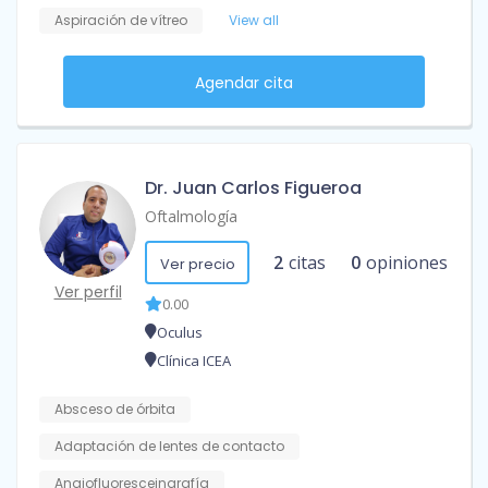
Aspiración de vítreo
View all
Agendar cita
Dr. Juan Carlos Figueroa
Oftalmología
2
citas
0
opiniones
Ver precio
Ver perfil
0.00
Oculus
Clínica ICEA
Absceso de órbita
Adaptación de lentes de contacto
Angiofluoresceingrafía