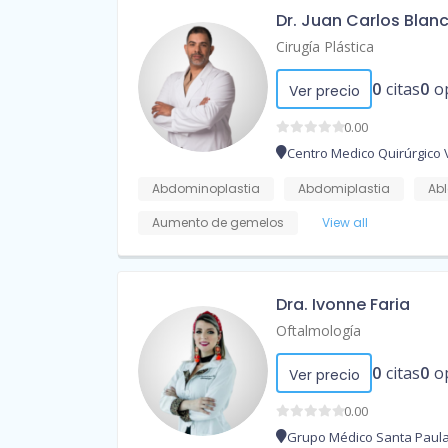
Dr. Juan Carlos Blan
Cirugía Plástica
0
citas
0
o
Ver precio
0.00
Centro Medico Quirúrgico
Abdominoplastia
Abdomiplastia
Abl
Aumento de gemelos
View all
Dra. Ivonne Faria
Oftalmología
0
citas
0
o
Ver precio
0.00
Grupo Médico Santa Paul