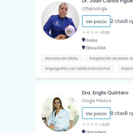
Dr. Juan Carlos Figu
Oftalmología
2
citas
0
o
Ver precio
0.00
Oculus
Clínica ICEA
Absceso de órbita
Adaptación de lentes d
Angiografía con verde indocianina
Aspira
Dra. Englis Quintero
Cirugía Plástica
0
citas
0
o
Ver precio
0.00
Clínica Beta