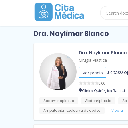
Dra. Naylimar Blanco
Dra. Naylimar Blanco
Cirugía Plástica
0
citas
0
o
Ver precio
0.00
Clínica Quirúrgica Razetti
Abdominoplastia
Abdomiplastia
Abl
Amputación exclusiva de dedos
View all