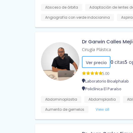
Absceso de órbita
Adaptación de lentes d
Angiografía con verde indocianina
Aspira
Dr Garwin Calles Mej
Cirugía Plástica
0
citas
5
o
Ver precio
5.00
Laboratorio Bioalphalab
Policlínica El Paraíso
Abdominoplastia
Abdomiplastia
Abl
Aumento de gemelos
View all