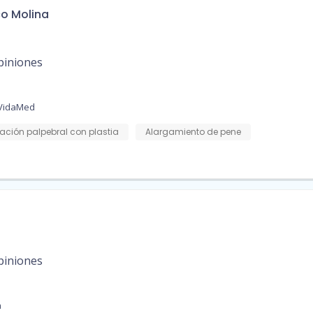
co Molina
piniones
 VidaMed
ación palpebral con plastia
Alargamiento de pene
piniones
a