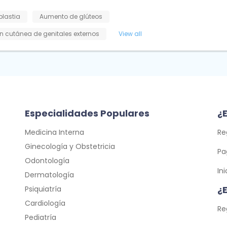
plastia
Aumento de glúteos
n cutánea de genitales externos
View all
Especialidades Populares
¿E
Medicina Interna
Re
Ginecología y Obstetricia
Pa
Odontología
In
Dermatología
¿
Psiquiatría
Cardiología
Re
Pediatría