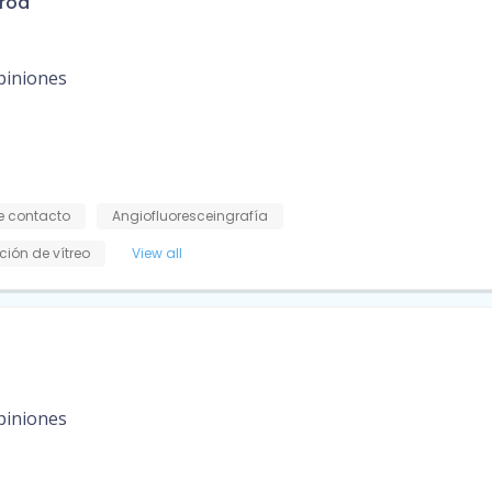
eroa
piniones
e contacto
Angiofluoresceingrafía
ción de vítreo
View all
piniones