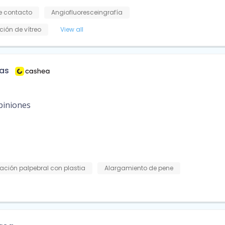
e contacto
Angiofluoresceingrafía
ción de vítreo
View all
ías
piniones
ación palpebral con plastia
Alargamiento de pene