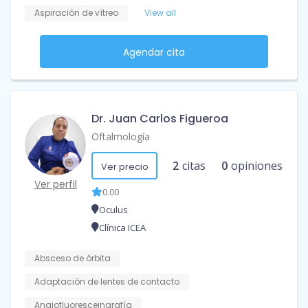
Aspiración de vítreo
View all
Agendar cita
Dr. Juan Carlos Figueroa
Oftalmología
2
citas
0
opiniones
Ver precio
Ver perfil
0.00
Oculus
Clínica ICEA
Absceso de órbita
Adaptación de lentes de contacto
Angiofluoresceingrafía