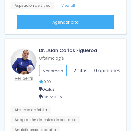
Aspiración de vítreo
View all
Agendar cita
Dr. Juan Carlos Figueroa
Oftalmología
2
citas
0
opiniones
Ver precio
Ver perfil
0.00
Oculus
Clínica ICEA
Absceso de órbita
Adaptación de lentes de contacto
Angiofluoresceingrafía