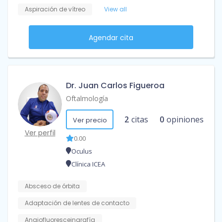
Aspiración de vítreo
View all
Agendar cita
Dr. Juan Carlos Figueroa
Oftalmología
2
citas
0
opiniones
Ver precio
Ver perfil
0.00
Oculus
Clínica ICEA
Absceso de órbita
Adaptación de lentes de contacto
Angiofluoresceingrafía