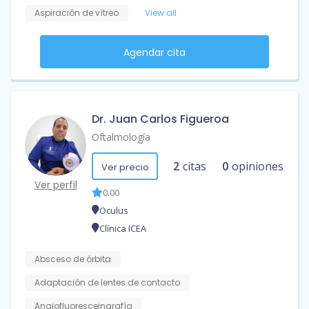
Aspiración de vítreo
View all
Agendar cita
Dr. Juan Carlos Figueroa
Oftalmología
2
citas
0
opiniones
Ver precio
Ver perfil
0.00
Oculus
Clínica ICEA
Absceso de órbita
Adaptación de lentes de contacto
Angiofluoresceingrafía