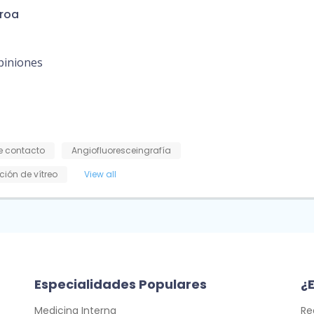
eroa
piniones
e contacto
Angiofluoresceingrafía
ción de vítreo
View all
Especialidades Populares
¿E
Medicina Interna
Re