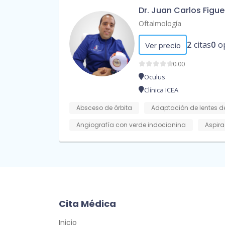
Dr. Juan Carlos Figu
Oftalmología
2
citas
0
o
Ver precio
0.00
Oculus
Clínica ICEA
Absceso de órbita
Adaptación de lentes d
Angiografía con verde indocianina
Aspira
Cita Médica
Inicio