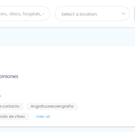
Select a location
piniones
a
e contacto
Angiofluoresceingrafía
ción de vítreo
View all