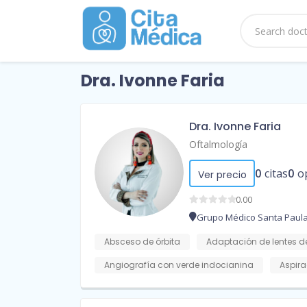
Dra. Ivonne Faria
Dra. Ivonne Faria
Oftalmología
0
citas
0
o
Ver precio
0.00
Grupo Médico Santa Paul
Absceso de órbita
Adaptación de lentes d
Angiografía con verde indocianina
Aspira