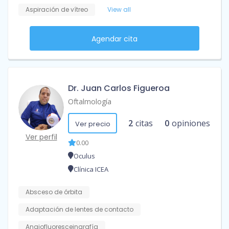
Aspiración de vítreo
View all
Agendar cita
Dr. Juan Carlos Figueroa
Oftalmología
2
citas
0
opiniones
Ver precio
Ver perfil
0.00
Oculus
Clínica ICEA
Absceso de órbita
Adaptación de lentes de contacto
Angiofluoresceingrafía