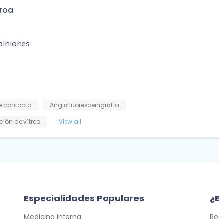
eroa
piniones
e contacto
Angiofluoresceingrafía
ción de vítreo
View all
Especialidades Populares
¿E
Medicina Interna
Re