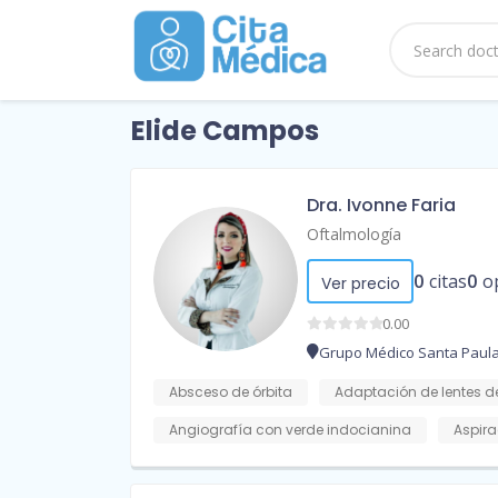
Elide Campos
Dra. Ivonne Faria
Oftalmología
0
citas
0
o
Ver precio
0.00
Grupo Médico Santa Paul
Absceso de órbita
Adaptación de lentes d
Angiografía con verde indocianina
Aspira