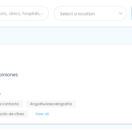
Select a location
piniones
a
e contacto
Angiofluoresceingrafía
ción de vítreo
View all