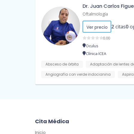
Dr. Juan Carlos Figu
Oftalmología
2
citas
0
o
Ver precio
0.00
Oculus
Clínica ICEA
Absceso de órbita
Adaptación de lentes d
Angiografía con verde indocianina
Aspira
Cita Médica
Inicio