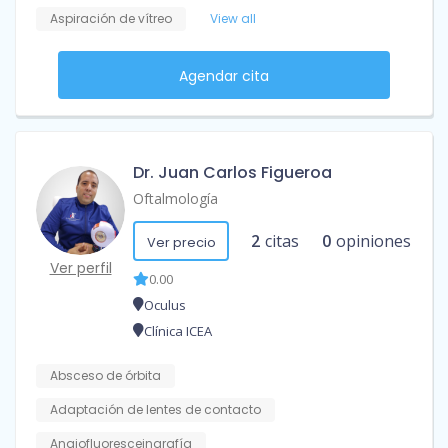
Aspiración de vítreo
View all
Agendar cita
Dr. Juan Carlos Figueroa
Oftalmología
2
citas
0
opiniones
Ver precio
Ver perfil
0.00
Oculus
Clínica ICEA
Absceso de órbita
Adaptación de lentes de contacto
Angiofluoresceingrafía