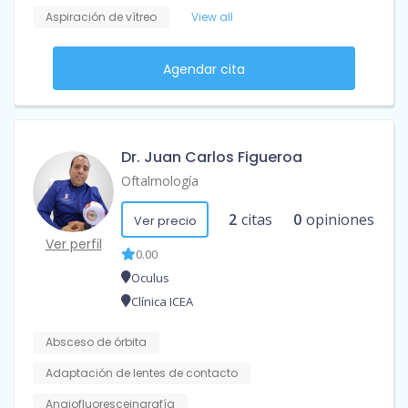
Aspiración de vítreo
View all
Agendar cita
Dr. Juan Carlos Figueroa
Oftalmología
2
citas
0
opiniones
Ver precio
Ver perfil
0.00
Oculus
Clínica ICEA
Absceso de órbita
Adaptación de lentes de contacto
Angiofluoresceingrafía