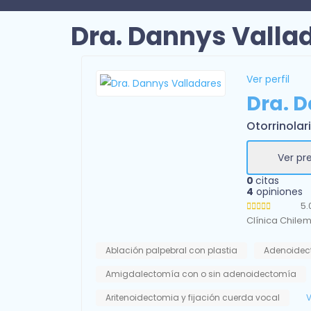
Dra. Dannys Valla
Ver perfil
Dra. 
Otorrinolar
Ver pr
0
citas
4
opiniones
5.
Clínica Chile
Ablación palpebral con plastia
Adenoidec
Amigdalectomía con o sin adenoidectomía
Aritenoidectomia y fijación cuerda vocal
V