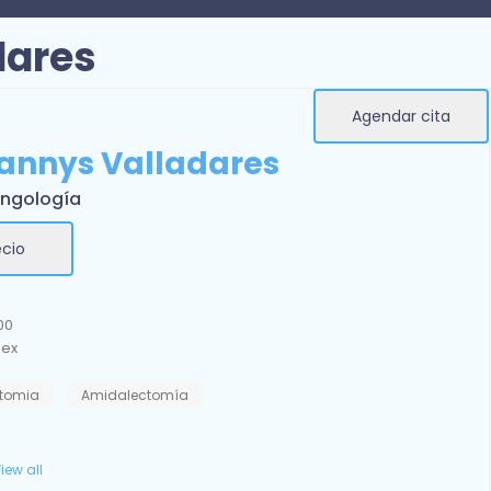
dares
Agendar cita
Dannys Valladares
ingología
ecio
00
mex
tomia
Amidalectomía
iew all