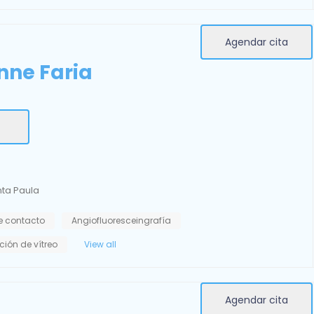
Agendar cita
nne Faria
ta Paula
e contacto
Angiofluoresceingrafía
ción de vítreo
View all
Agendar cita