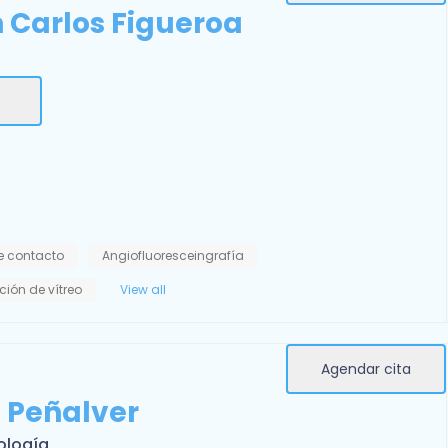
n Carlos Figueroa
e contacto
Angiofluoresceingrafía
ción de vítreo
View all
Agendar cita
n Peñalver
ología