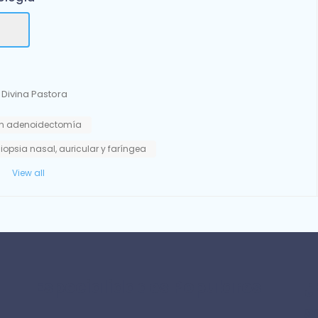
 Divina Pastora
in adenoidectomía
iopsia nasal, auricular y faríngea
View all
Especialidades Populares
¿
s