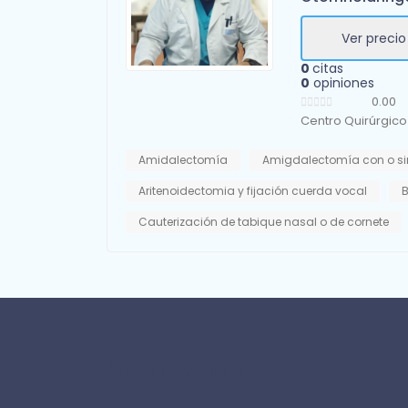
Ver precio
0
citas
0
opiniones
0.00
Centro Quirúrgico
Amidalectomía
Amigdalectomía con o s
Aritenoidectomia y fijación cuerda vocal
B
Cauterización de tabique nasal o de cornete
Cita Médica