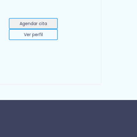
Agendar cita
Ver perfil
Eres especialista de la
alud?