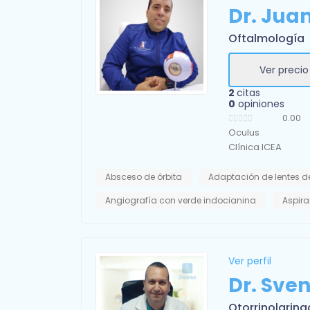
Dr. Jua
Oftalmología
Ver precio
2
citas
0
opiniones
0.00
Oculus
Clínica ICEA
Absceso de órbita
Adaptación de lentes d
Angiografía con verde indocianina
Aspira
Ver perfil
Dr. Sve
Otorrinolaring