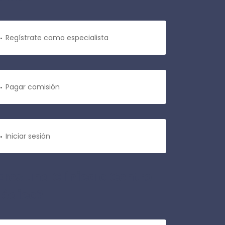
Regístrate como especialista
Pagar comisión
Iniciar sesión
Eres una Clínica o Centro
édico?