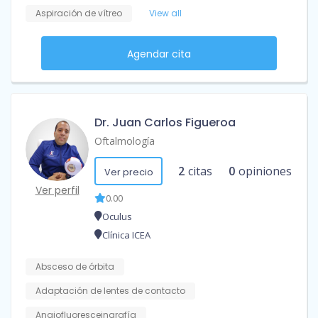
Aspiración de vítreo
View all
Agendar cita
Dr. Juan Carlos Figueroa
Oftalmología
2
citas
0
opiniones
Ver precio
Ver perfil
0.00
Oculus
Clínica ICEA
Absceso de órbita
Adaptación de lentes de contacto
Angiofluoresceingrafía