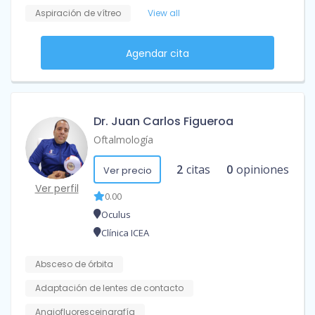
Aspiración de vítreo
View all
Agendar cita
Dr. Juan Carlos Figueroa
Oftalmología
2
citas
0
opiniones
Ver precio
Ver perfil
0.00
Oculus
Clínica ICEA
Absceso de órbita
Adaptación de lentes de contacto
Angiofluoresceingrafía