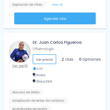
Aspiración de vítreo
View all
Agendar cita
Dr. Juan Carlos Figueroa
Oftalmología
2
citas
0
opiniones
Ver precio
Ver perfil
0.00
Oculus
Clínica ICEA
Absceso de órbita
Adaptación de lentes de contacto
Angiofluoresceingrafía