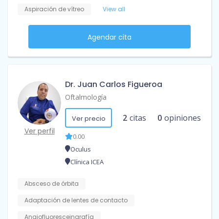
Aspiración de vítreo
View all
Agendar cita
Dr. Juan Carlos Figueroa
Oftalmología
2
citas
0
opiniones
Ver precio
Ver perfil
0.00
Oculus
Clínica ICEA
Absceso de órbita
Adaptación de lentes de contacto
Angiofluoresceingrafía