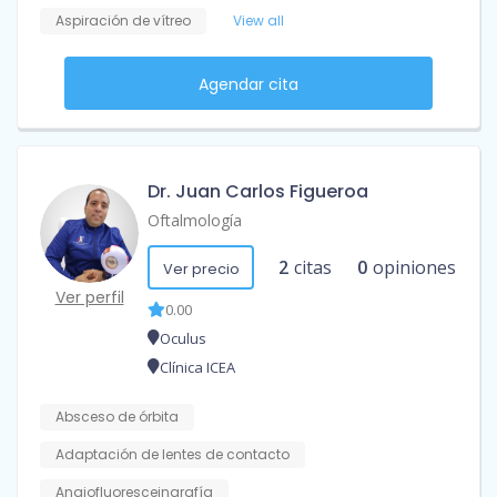
Aspiración de vítreo
View all
Agendar cita
Dr. Juan Carlos Figueroa
Oftalmología
2
citas
0
opiniones
Ver precio
Ver perfil
0.00
Oculus
Clínica ICEA
Absceso de órbita
Adaptación de lentes de contacto
Angiofluoresceingrafía