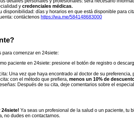
us detalles personales y profesionales: será necesario inform
ecialidad y
credenciales médicas.
 disponibilidad: días y horarios en que está disponible para cit
cuenta: contáctenos
https://wa.me/584148683000
nte?
s para comenzar en 24siete:
mo paciente en 24siete: presione el botón de registro o descarg
ita: Una vez que haya encontrado al doctor de su preferencia, 
cita: con el método que prefiera,
menos un 10% de descuent
eseñas: Después de su cita, deje comentarios sobre el especial
 24siete!
Ya seas un profesional de la salud o un paciente, tu b
a, no dudes en contactarnos.