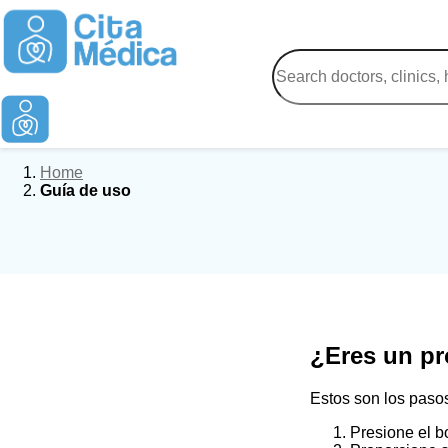
Home
Guía de uso
¿Eres un pr
Estos son los paso
Presione el b