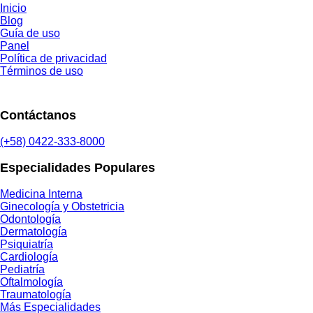
Inicio
Blog
Guía de uso
Panel
Política de privacidad
Términos de uso
Contáctanos
(+58) 0422-333-8000
Especialidades Populares
Medicina Interna
Ginecología y Obstetricia
Odontología
Dermatología
Psiquiatría
Cardiología
Pediatría
Oftalmología
Traumatología
Más Especialidades