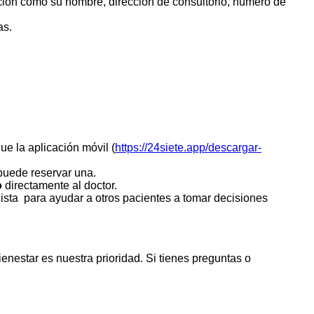
ación como su nombre, dirección de consultorio, número de
as.
ue la aplicación móvil (
https://24siete.app/descargar-
puede reservar una.
o
directamente al doctor.
ista para ayudar a otros pacientes a tomar decisiones
ienestar es nuestra prioridad. Si tienes preguntas o