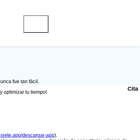
unca fue tan fácil.
Cita
 optimizar tu tiempo!
24siete.app/descargar-app
).