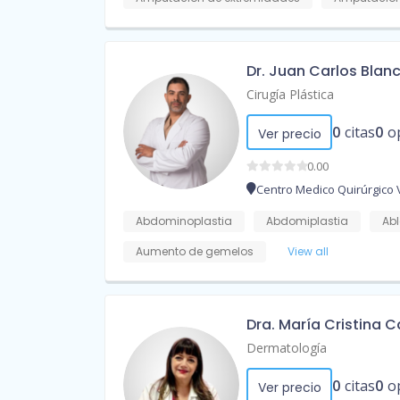
Dr. Juan Carlos Blan
Cirugía Plástica
0
citas
0
o
Ver precio
0.00
Centro Medico Quirúrgico
Abdominoplastia
Abdomiplastia
Abl
Aumento de gemelos
View all
Dra. María Cristina 
Dermatología
0
citas
0
o
Ver precio