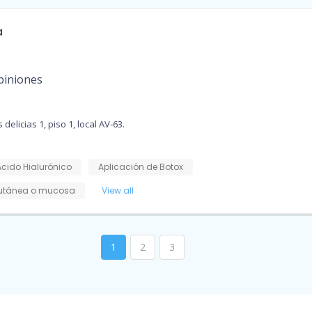
a
piniones
delicias 1, piso 1, local AV-63.
Ácido Hialurónico
Aplicación de Botox
cutánea o mucosa
View all
1
2
3