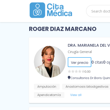
ROGER DIAZ MARCANO
DRA. MARIANELA DEL 
Cirugía General
0
citas
0
o
Ver precio
0.00
Consultorios Dr.Boris Quin
Amputación
Anastomosis biliodigestivas
Apendicetomía
View all