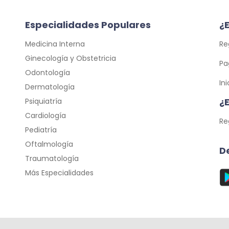
Especialidades Populares
¿E
Medicina Interna
Re
Ginecología y Obstetricia
Pa
Odontología
In
Dermatología
¿
Psiquiatría
Cardiología
Re
Pediatría
Oftalmología
D
Traumatología
Más Especialidades