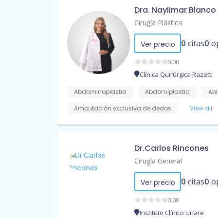
Dra. Naylimar Blanco
Cirugía Plástica
0
citas
0
o
Ver precio
0.00
Clínica Quirúrgica Razetti
Abdominoplastia
Abdomiplastia
Abl
Amputación exclusiva de dedos
View all
Dr.Carlos Rincones
Cirugía General
0
citas
0
o
Ver precio
0.00
Instituto Clínico Unare