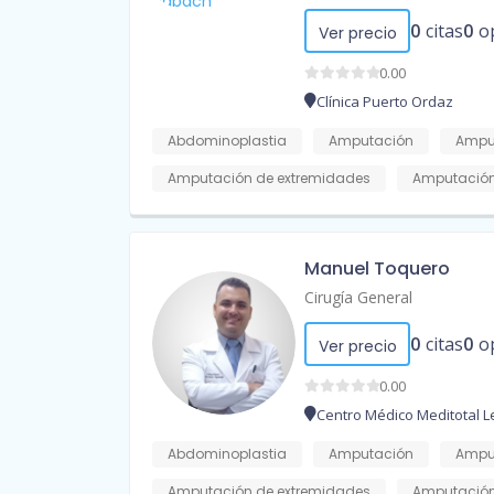
0
citas
0
o
Ver precio
0.00
Clínica Puerto Ordaz
Abdominoplastia
Amputación
Amput
Amputación de extremidades
Amputación
Manuel Toquero
Cirugía General
0
citas
0
o
Ver precio
0.00
Centro Médico Meditotal L
Abdominoplastia
Amputación
Amput
Amputación de extremidades
Amputación