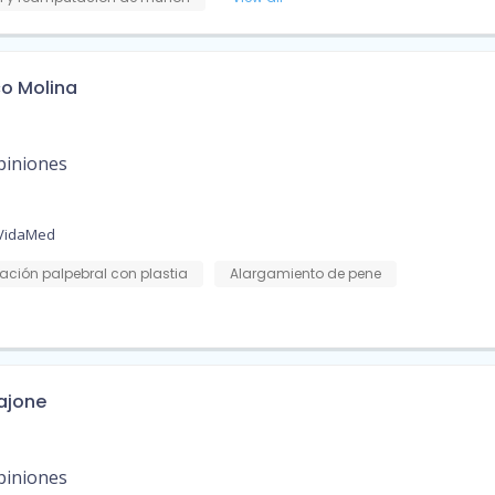
co Molina
piniones
 VidaMed
ación palpebral con plastia
Alargamiento de pene
Cajone
piniones