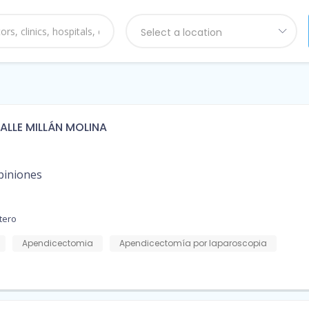
Select a location
VALLE MILLÁN MOLINA
piniones
tero
Apendicectomia
Apendicectomía por laparoscopia