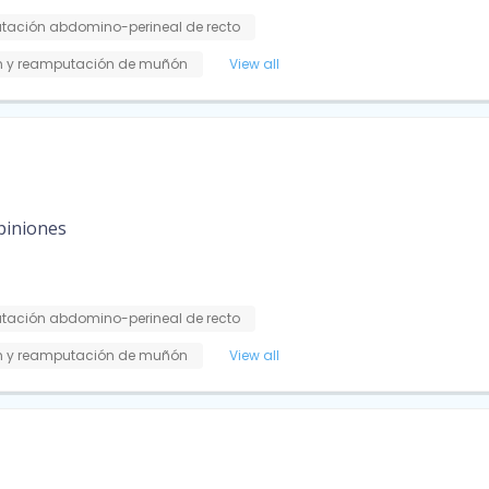
ación abdomino-perineal de recto
 y reamputación de muñón
View all
piniones
ación abdomino-perineal de recto
 y reamputación de muñón
View all