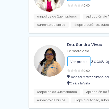
0.00
Ampollas de Quemaduras
Aplicación de 
Aumento de labios
Biopsia cutánea, sub
Dra. Sandra Vivas
Dermatología
0
citas
0
o
Ver precio
0.00
Hospital Metropolitano del
Clínica la Viña
Ampollas de Quemaduras
Aplicación de 
Aumento de labios
Biopsia cutánea, sub