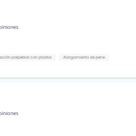
piniones
ación palpebral con plastia
Alargamiento de pene
piniones