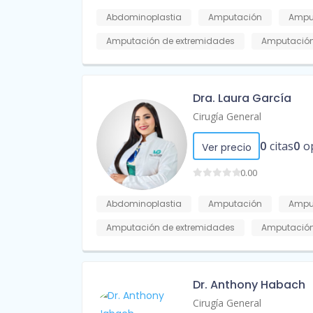
Abdominoplastia
Amputación
Amput
Amputación de extremidades
Amputación
Dra. Laura García
Cirugía General
0
citas
0
o
Ver precio
0.00
Abdominoplastia
Amputación
Amput
Amputación de extremidades
Amputación
Dr. Anthony Habach
Cirugía General