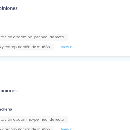
piniones
ación abdomino-perineal de recto
 y reamputación de muñón
View all
piniones
echería
ación abdomino-perineal de recto
 y reamputación de muñón
View all