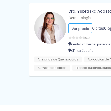
Dra. Yubraska Acost
Dermatología
0
citas
0
o
Ver precio
0.00
Centro comercial paseo las 
Clínica Cedeño
Ampollas de Quemaduras
Aplicación de 
Aumento de labios
Biopsia cutánea, sub