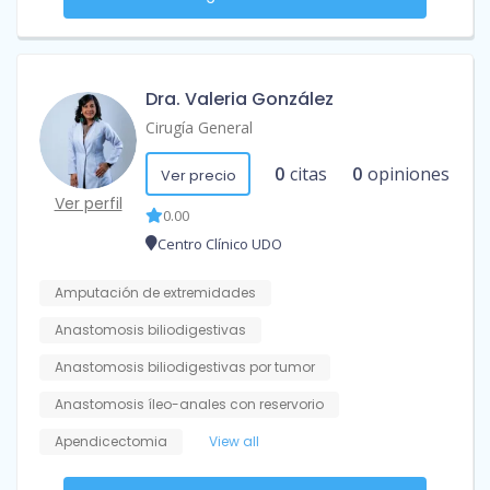
Dra. Valeria González
Cirugía General
0
citas
0
opiniones
Ver precio
Ver perfil
0.00
Centro Clínico UDO
Amputación de extremidades
Anastomosis biliodigestivas
Anastomosis biliodigestivas por tumor
Anastomosis íleo-anales con reservorio
Apendicectomia
View all