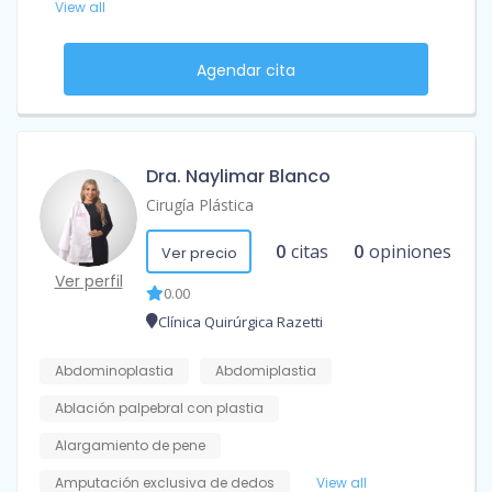
View all
Agendar cita
Dra. Naylimar Blanco
Cirugía Plástica
0
citas
0
opiniones
Ver precio
Ver perfil
0.00
Clínica Quirúrgica Razetti
Abdominoplastia
Abdomiplastia
Ablación palpebral con plastia
Alargamiento de pene
Amputación exclusiva de dedos
View all