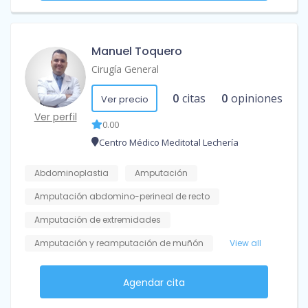
Manuel Toquero
Cirugía General
0
citas
0
opiniones
Ver precio
Ver perfil
0.00
Centro Médico Meditotal Lechería
Abdominoplastia
Amputación
Amputación abdomino-perineal de recto
Amputación de extremidades
Amputación y reamputación de muñón
View all
Agendar cita