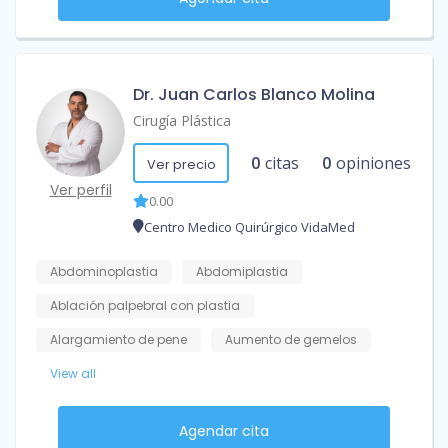
Dr. Juan Carlos Blanco Molina
Cirugía Plástica
0
citas
0
opiniones
Ver precio
Ver perfil
0.00
Centro Medico Quirúrgico VidaMed
Abdominoplastia
Abdomiplastia
Ablación palpebral con plastia
Alargamiento de pene
Aumento de gemelos
View all
Agendar cita