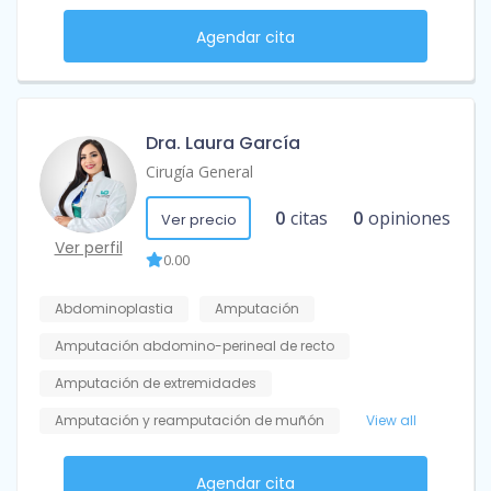
Agendar cita
Dra. Laura García
Cirugía General
0
citas
0
opiniones
Ver precio
Ver perfil
0.00
Abdominoplastia
Amputación
Amputación abdomino-perineal de recto
Amputación de extremidades
Amputación y reamputación de muñón
View all
Agendar cita