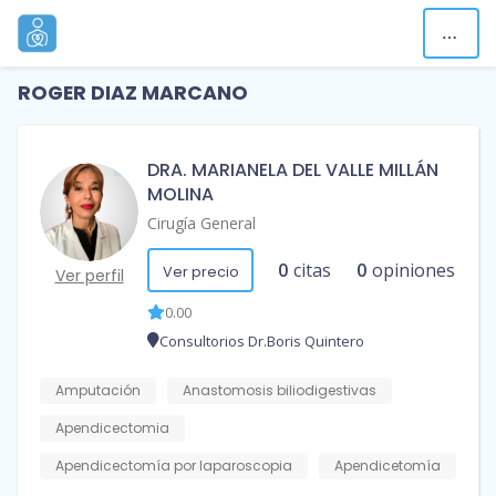
ROGER DIAZ MARCANO
DRA. MARIANELA DEL VALLE MILLÁN
MOLINA
Cirugía General
0
citas
0
opiniones
Ver precio
Ver perfil
0.00
Consultorios Dr.Boris Quintero
Amputación
Anastomosis biliodigestivas
Apendicectomia
Apendicectomía por laparoscopia
Apendicetomía