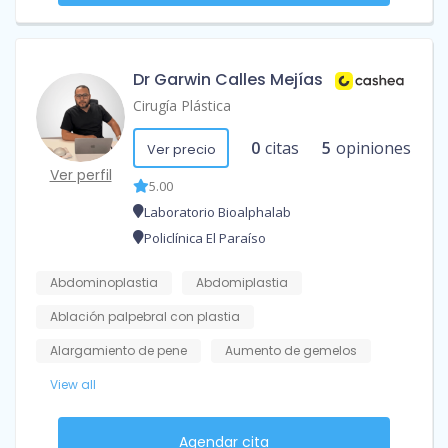
Dr Garwin Calles Mejías
Cirugía Plástica
0
citas
5
opiniones
Ver precio
Ver perfil
5.00
Laboratorio Bioalphalab
Policlínica El Paraíso
Abdominoplastia
Abdomiplastia
Ablación palpebral con plastia
Alargamiento de pene
Aumento de gemelos
View all
Agendar cita