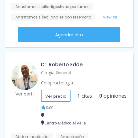
Anastomosis biliodigestivas por tumor
Anastomosis íleo-anales con reservorio
View all
Agendar cita
Dr. Roberto Edde
Cirugía General
Coloproctología
Ver perfil
1
citas
0
opiniones
Ver precio
0.00
Centro Médico el Valle
Abdominoplastia
Amputación