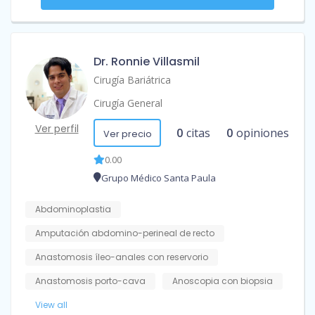
Dr. Ronnie Villasmil
Cirugía Bariátrica
Cirugía General
Ver perfil
0
citas
0
opiniones
Ver precio
0.00
Grupo Médico Santa Paula
Abdominoplastia
Amputación abdomino-perineal de recto
Anastomosis íleo-anales con reservorio
Anastomosis porto-cava
Anoscopia con biopsia
View all