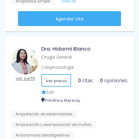
Anoplastia simple
View all
Agendar cita
Dra. Hidarmi Blanco
Cirugía General
Coloproctología
Ver perfil
0
citas
0
opiniones
Ver precio
0.00
Policlínica Maracay
Amputación de extremidades
Amputación y reamputación de muñón
Anastomosis biliodigestivas