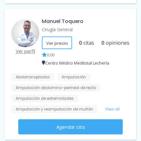
Manuel Toquero
Cirugía General
0
citas
0
opiniones
Ver precio
Ver perfil
0.00
Centro Médico Meditotal Lechería
Abdominoplastia
Amputación
Amputación abdomino-perineal de recto
Amputación de extremidades
Amputación y reamputación de muñón
View all
Agendar cita