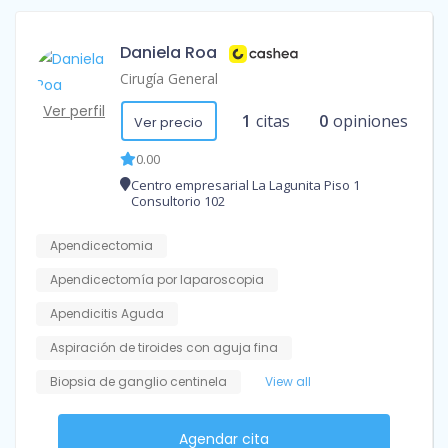
Daniela Roa
Cirugía General
Ver perfil
1
citas
0
opiniones
Ver precio
0.00
Centro empresarial La Lagunita Piso 1
Consultorio 102
Apendicectomia
Apendicectomía por laparoscopia
Apendicitis Aguda
Aspiración de tiroides con aguja fina
Biopsia de ganglio centinela
View all
Agendar cita