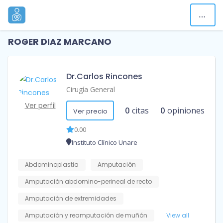
ROGER DIAZ MARCANO
Dr.Carlos Rincones
Cirugía General
Ver perfil
0
citas
0
opiniones
Ver precio
0.00
Instituto Clínico Unare
Abdominoplastia
Amputación
Amputación abdomino-perineal de recto
Amputación de extremidades
Amputación y reamputación de muñón
View all