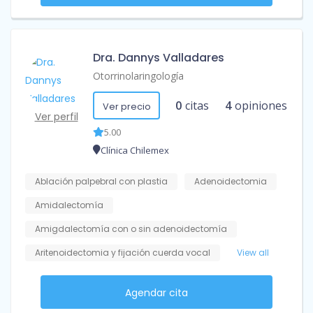
Dra. Dannys Valladares
Otorrinolaringología
0
citas
4
opiniones
Ver precio
Ver perfil
5.00
Clínica Chilemex
Ablación palpebral con plastia
Adenoidectomia
Amidalectomía
Amigdalectomía con o sin adenoidectomía
Aritenoidectomia y fijación cuerda vocal
View all
Agendar cita