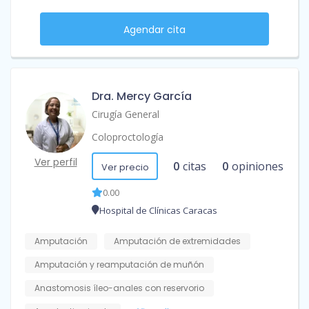
Agendar cita
Dra. Mercy García
Cirugía General
Coloproctología
Ver perfil
0
citas
0
opiniones
Ver precio
0.00
Hospital de Clínicas Caracas
Amputación
Amputación de extremidades
Amputación y reamputación de muñón
Anastomosis íleo-anales con reservorio