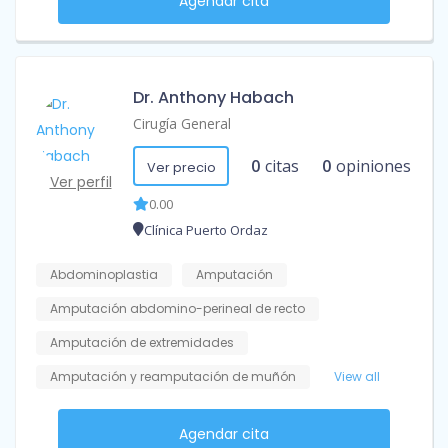
Agendar cita
Dr. Anthony Habach
Cirugía General
0
citas
0
opiniones
Ver precio
Ver perfil
0.00
Clínica Puerto Ordaz
Abdominoplastia
Amputación
Amputación abdomino-perineal de recto
Amputación de extremidades
Amputación y reamputación de muñón
View all
Agendar cita