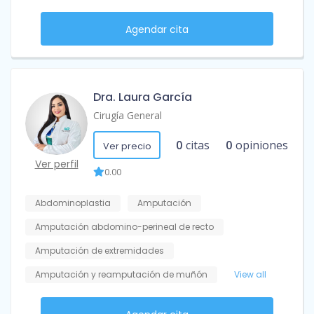
Agendar cita
Dra. Laura García
Cirugía General
0
citas
0
opiniones
Ver precio
Ver perfil
0.00
Abdominoplastia
Amputación
Amputación abdomino-perineal de recto
Amputación de extremidades
Amputación y reamputación de muñón
View all