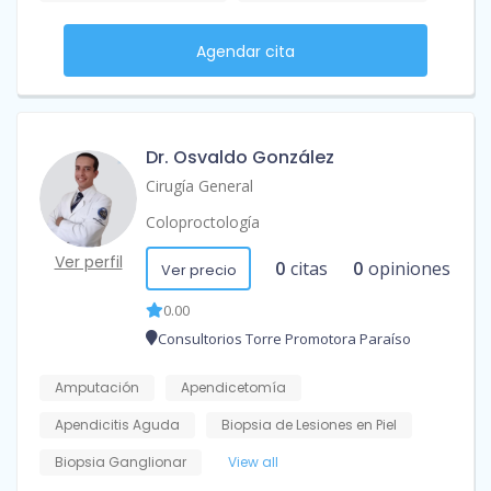
Agendar cita
Dr. Osvaldo González
Cirugía General
Coloproctología
Ver perfil
0
citas
0
opiniones
Ver precio
0.00
Consultorios Torre Promotora Paraíso
Amputación
Apendicetomía
Apendicitis Aguda
Biopsia de Lesiones en Piel
Biopsia Ganglionar
View all