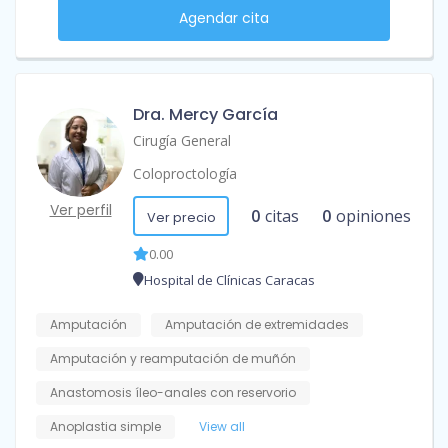
Agendar cita
Dra. Mercy García
Cirugía General
Coloproctología
Ver perfil
0
citas
0
opiniones
Ver precio
0.00
Hospital de Clínicas Caracas
Amputación
Amputación de extremidades
Amputación y reamputación de muñón
Anastomosis íleo-anales con reservorio
Anoplastia simple
View all