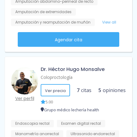
Amputación abdomino-perineal de recto
Amputación de extremidades
Amputación y reamputación de muñón
View all
Agendar cita
Dr. Héctor Hugo Monsalve
Coloproctología
7
citas
5
opiniones
Ver precio
Ver perfil
5.00
Grupo médico lechería health
Endoscopia rectal
Examen digital rectal
Manometría anorrectal
Ultrasonido endorrectal