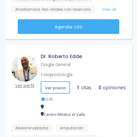
Anastomosis íleo-anales con reservorio
View all
Agendar cita
Dr. Roberto Edde
Cirugía General
Coloproctología
Ver perfil
1
citas
0
opiniones
Ver precio
0.00
Centro Médico el Valle
Abdominoplastia
Amputación