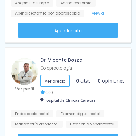
Anoplastia simple
Apendicectomia
Apendicectomía por laparoscopia
View all
Agendar cita
Dr. Vicente Bozza
Coloproctología
0
citas
0
opiniones
Ver precio
Ver perfil
0.00
Hospital de Clínicas Caracas
Endoscopia rectal
Examen digital rectal
Manometría anorrectal
Ultrasonido endorrectal