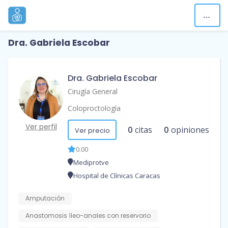
Dra. Gabriela Escobar
Dra. Gabriela Escobar
Cirugía General
Coloproctología
Ver perfil
0
citas
0
opiniones
Ver precio
0.00
Mediprotve
Hospital de Clínicas Caracas
Amputación
Anastomosis íleo-anales con reservorio