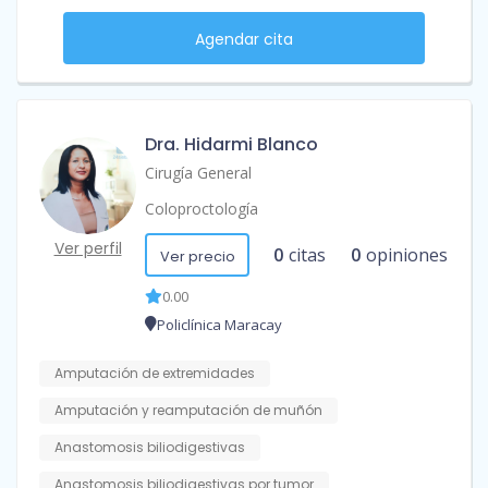
Agendar cita
Dra. Hidarmi Blanco
Cirugía General
Coloproctología
Ver perfil
0
citas
0
opiniones
Ver precio
0.00
Policlínica Maracay
Amputación de extremidades
Amputación y reamputación de muñón
Anastomosis biliodigestivas
Anastomosis biliodigestivas por tumor