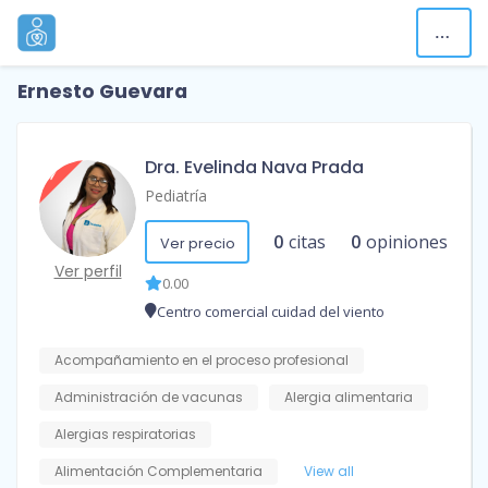
Ernesto Guevara
Dra. Evelinda Nava Prada
Pediatría
0
citas
0
opiniones
Ver precio
Ver perfil
0.00
Centro comercial cuidad del viento
Acompañamiento en el proceso profesional
Administración de vacunas
Alergia alimentaria
Alergias respiratorias
Alimentación Complementaria
View all