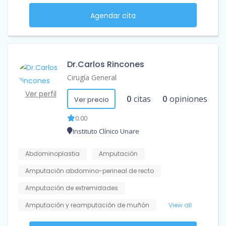
Agendar cita
Dr.Carlos Rincones
Cirugía General
Ver perfil
0
citas
0
opiniones
Ver precio
0.00
Instituto Clínico Unare
Abdominoplastia
Amputación
Amputación abdomino-perineal de recto
Amputación de extremidades
Amputación y reamputación de muñón
View all