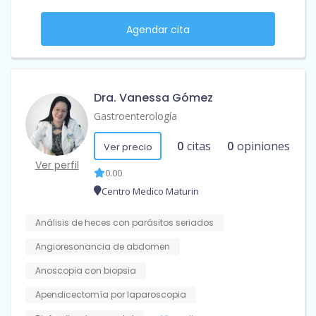
Agendar cita
Dra. Vanessa Gómez
Gastroenterología
0
citas
0
opiniones
Ver precio
Ver perfil
0.00
Centro Medico Maturin
Análisis de heces con parásitos seriados
Angioresonancia de abdomen
Anoscopia con biopsia
Apendicectomía por laparoscopia