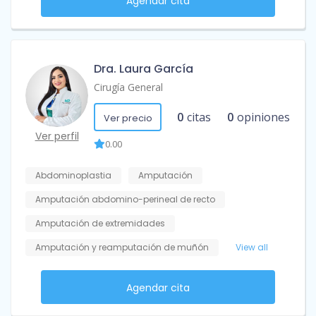
Agendar cita
Dra. Laura García
Cirugía General
0
citas
0
opiniones
Ver precio
Ver perfil
0.00
Abdominoplastia
Amputación
Amputación abdomino-perineal de recto
Amputación de extremidades
Amputación y reamputación de muñón
View all
Agendar cita