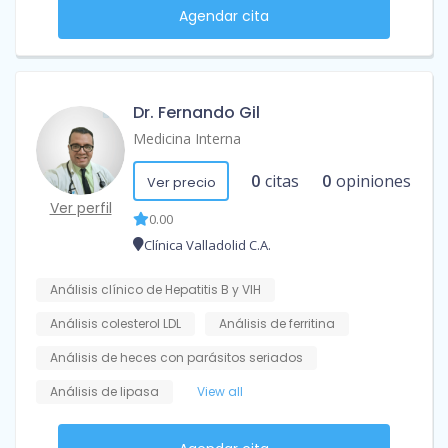
Agendar cita
Dr. Fernando Gil
Medicina Interna
0
citas
0
opiniones
Ver precio
Ver perfil
0.00
Clínica Valladolid C.A.
Análisis clínico de Hepatitis B y VIH
Análisis colesterol LDL
Análisis de ferritina
Análisis de heces con parásitos seriados
Análisis de lipasa
View all