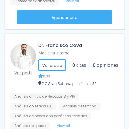
Biofeedback anorectal
View all
Agendar cita
Dr. Francisco Cova
Medicina Interna
0
citas
0
opiniones
Ver precio
Ver perfil
0.00
C.C Gran Sabana piso 1 local 52
Análisis clínico de Hepatitis B y VIH
Análisis colesterol LDL
Análisis de ferritina
Análisis de heces con parásitos seriados
Análisis de lipasa
View all