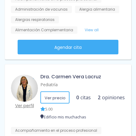
Administración de vacunas
Alergia alimentaria
Alergias respiratorias
Alimentación Complementaria
View all
Agendar cita
Dra. Carmen Vera Lacruz
Pediatría
0
citas
2
opiniones
Ver precio
Ver perfil
5.00
Edificio mis muchachas
Acompañamiento en el proceso profesional