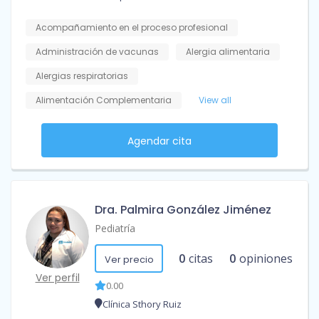
Acompañamiento en el proceso profesional
Administración de vacunas
Alergia alimentaria
Alergias respiratorias
Alimentación Complementaria
View all
Agendar cita
Dra. Palmira González Jiménez
Pediatría
0
citas
0
opiniones
Ver precio
Ver perfil
0.00
Clínica Sthory Ruiz