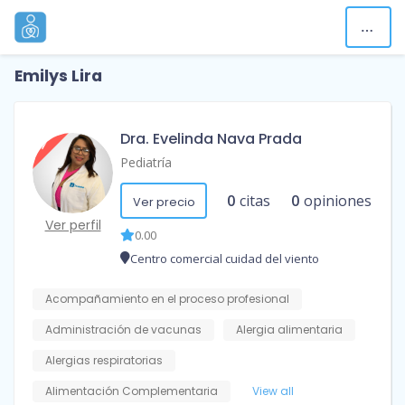
Emilys Lira
Dra. Evelinda Nava Prada
Pediatría
0
citas
0
opiniones
Ver precio
Ver perfil
0.00
Centro comercial cuidad del viento
Acompañamiento en el proceso profesional
Administración de vacunas
Alergia alimentaria
Alergias respiratorias
Alimentación Complementaria
View all