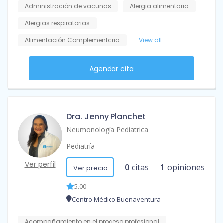
Administración de vacunas
Alergia alimentaria
Alergias respiratorias
Alimentación Complementaria
View all
Agendar cita
Dra. Jenny Planchet
Neumonología Pediatrica
Pediatría
Ver perfil
0
citas
1
opiniones
Ver precio
5.00
Centro Médico Buenaventura
Acompañamiento en el proceso profesional