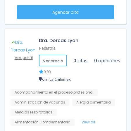
Agendar cita
Dra. Dorcas Lyon
Pediatría
Ver perfil
0
citas
0
opiniones
Ver precio
0.00
Clínica Chilemex
Acompañamiento en el proceso profesional
Administración de vacunas
Alergia alimentaria
Alergias respiratorias
Alimentación Complementaria
View all