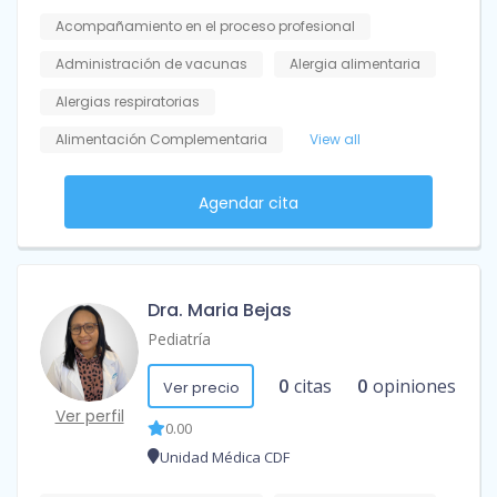
Acompañamiento en el proceso profesional
Administración de vacunas
Alergia alimentaria
Alergias respiratorias
Alimentación Complementaria
View all
Agendar cita
Dra. Maria Bejas
Pediatría
0
citas
0
opiniones
Ver precio
Ver perfil
0.00
Unidad Médica CDF