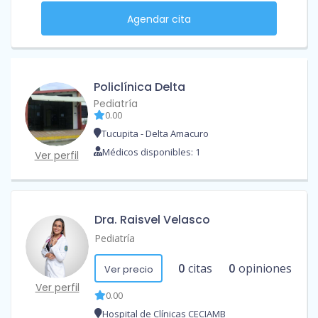
Agendar cita
Policlínica Delta
Pediatría
0.00
Tucupita - Delta Amacuro
Médicos disponibles: 1
Ver perfil
Dra. Raisvel Velasco
Pediatría
0
citas
0
opiniones
Ver precio
Ver perfil
0.00
Hospital de Clínicas CECIAMB