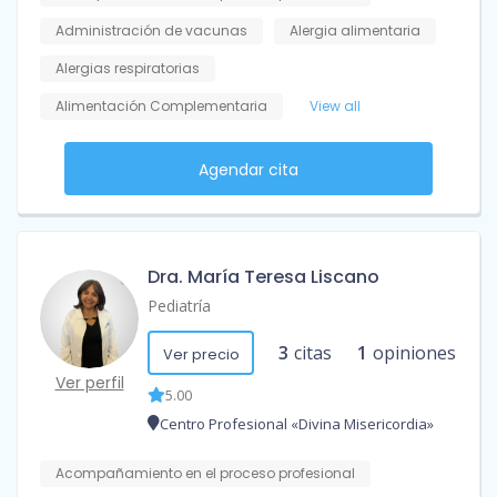
Administración de vacunas
Alergia alimentaria
Alergias respiratorias
Alimentación Complementaria
View all
Agendar cita
Dra. María Teresa Liscano
Pediatría
3
citas
1
opiniones
Ver precio
Ver perfil
5.00
Centro Profesional «Divina Misericordia»
Acompañamiento en el proceso profesional