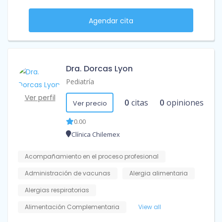
Agendar cita
Dra. Dorcas Lyon
Pediatría
Ver perfil
0
citas
0
opiniones
Ver precio
0.00
Clínica Chilemex
Acompañamiento en el proceso profesional
Administración de vacunas
Alergia alimentaria
Alergias respiratorias
Alimentación Complementaria
View all