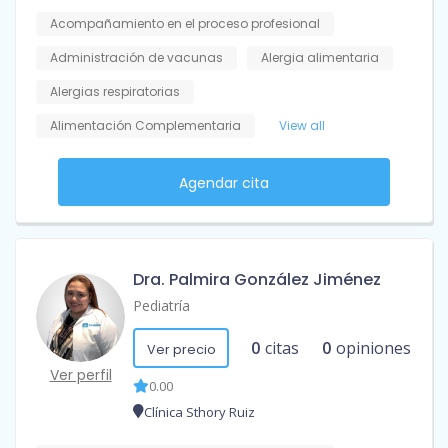
Acompañamiento en el proceso profesional
Administración de vacunas
Alergia alimentaria
Alergias respiratorias
Alimentación Complementaria
View all
Agendar cita
Dra. Palmira González Jiménez
Pediatría
0
citas
0
opiniones
Ver precio
Ver perfil
0.00
Clínica Sthory Ruiz