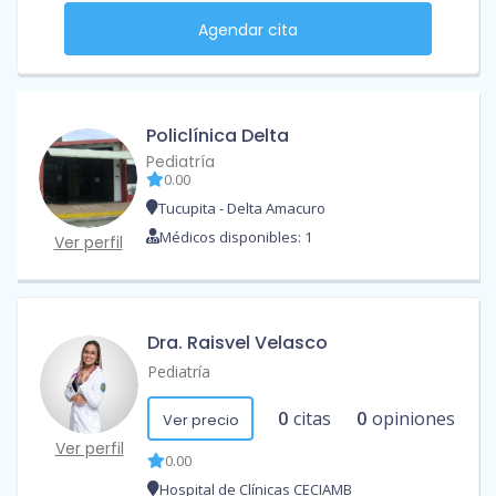
Agendar cita
Policlínica Delta
Pediatría
0.00
Tucupita - Delta Amacuro
Médicos disponibles: 1
Ver perfil
Dra. Raisvel Velasco
Pediatría
0
citas
0
opiniones
Ver precio
Ver perfil
0.00
Hospital de Clínicas CECIAMB