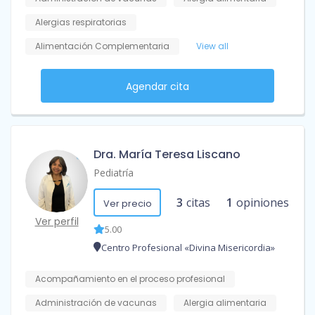
Alergias respiratorias
Alimentación Complementaria
View all
Agendar cita
Dra. María Teresa Liscano
Pediatría
3
citas
1
opiniones
Ver precio
Ver perfil
5.00
Centro Profesional «Divina Misericordia»
Acompañamiento en el proceso profesional
Administración de vacunas
Alergia alimentaria