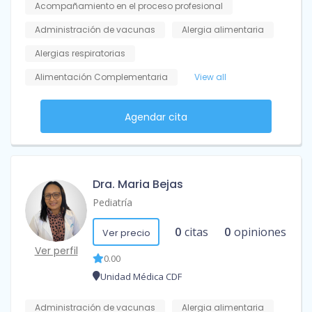
Acompañamiento en el proceso profesional
Administración de vacunas
Alergia alimentaria
Alergias respiratorias
Alimentación Complementaria
View all
Agendar cita
Dra. Maria Bejas
Pediatría
0
citas
0
opiniones
Ver precio
Ver perfil
0.00
Unidad Médica CDF
Administración de vacunas
Alergia alimentaria