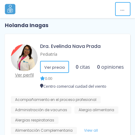
Holanda Inagas
Dra. Evelinda Nava Prada
Pediatría
0
citas
0
opiniones
Ver precio
Ver perfil
0.00
Centro comercial cuidad del viento
Acompañamiento en el proceso profesional
Administración de vacunas
Alergia alimentaria
Alergias respiratorias
Alimentación Complementaria
View all