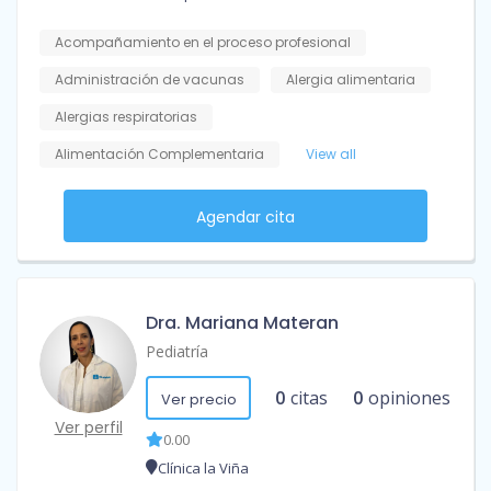
Acompañamiento en el proceso profesional
Administración de vacunas
Alergia alimentaria
Alergias respiratorias
Alimentación Complementaria
View all
Agendar cita
Dra. Mariana Materan
Pediatría
0
citas
0
opiniones
Ver precio
Ver perfil
0.00
Clínica la Viña