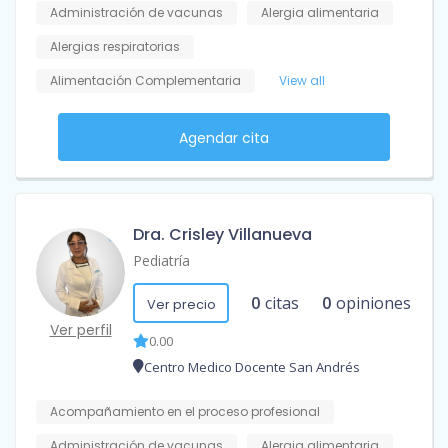
Administración de vacunas
Alergia alimentaria
Alergias respiratorias
Alimentación Complementaria
View all
Agendar cita
Dra. Crisley Villanueva
Pediatría
0
citas
0
opiniones
Ver precio
Ver perfil
0.00
Centro Medico Docente San Andrés
Acompañamiento en el proceso profesional
Administración de vacunas
Alergia alimentaria