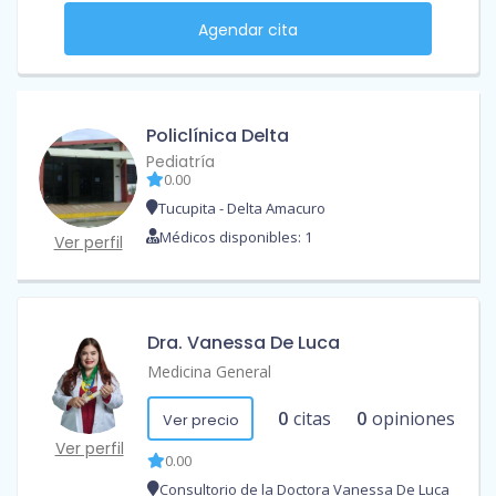
Agendar cita
Policlínica Delta
Pediatría
0.00
Tucupita - Delta Amacuro
Médicos disponibles: 1
Ver perfil
Dra. Vanessa De Luca
Medicina General
0
citas
0
opiniones
Ver precio
Ver perfil
0.00
Consultorio de la Doctora Vanessa De Luca