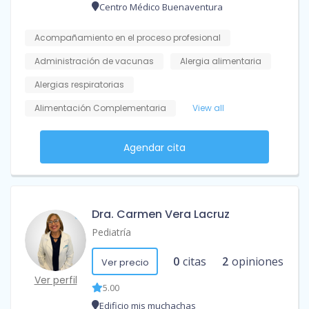
Centro Médico Buenaventura
Acompañamiento en el proceso profesional
Administración de vacunas
Alergia alimentaria
Alergias respiratorias
Alimentación Complementaria
View all
Agendar cita
Dra. Carmen Vera Lacruz
Pediatría
0
citas
2
opiniones
Ver precio
Ver perfil
5.00
Edificio mis muchachas