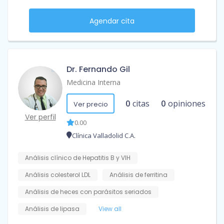
Agendar cita
Dr. Fernando Gil
Medicina Interna
0
citas
0
opiniones
Ver precio
Ver perfil
0.00
Clínica Valladolid C.A.
Análisis clínico de Hepatitis B y VIH
Análisis colesterol LDL
Análisis de ferritina
Análisis de heces con parásitos seriados
Análisis de lipasa
View all