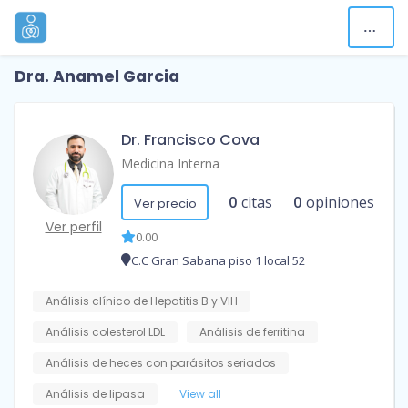
Dra. Anamel Garcia
Dr. Francisco Cova
Medicina Interna
0
citas
0
opiniones
Ver precio
Ver perfil
0.00
C.C Gran Sabana piso 1 local 52
Análisis clínico de Hepatitis B y VIH
Análisis colesterol LDL
Análisis de ferritina
Análisis de heces con parásitos seriados
Análisis de lipasa
View all