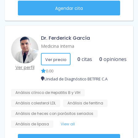
Agendar cita
Dr. Ferderick García
Medicina Interna
0
citas
0
opiniones
Ver precio
Ver perfil
0.00
Unidad de Diagnóstico BETFRE C.A
Análisis clínico de Hepatitis B y VIH
Análisis colesterol LDL
Análisis de ferritina
Análisis de heces con parásitos seriados
Análisis de lipasa
View all