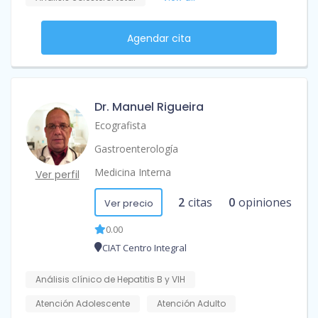
Agendar cita
Dr. Manuel Rigueira
Ecografista
Gastroenterología
Medicina Interna
Ver perfil
2
citas
0
opiniones
Ver precio
0.00
CIAT Centro Integral
Análisis clínico de Hepatitis B y VIH
Atención Adolescente
Atención Adulto