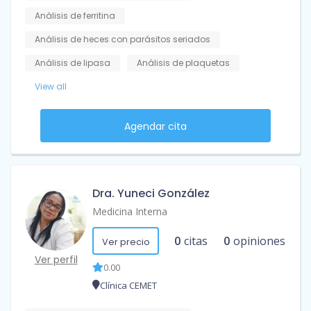
Análisis de ferritina
Análisis de heces con parásitos seriados
Análisis de lipasa
Análisis de plaquetas
View all
Agendar cita
Dra. Yuneci González
Medicina Interna
0
citas
0
opiniones
Ver precio
Ver perfil
0.00
Clínica CEMET