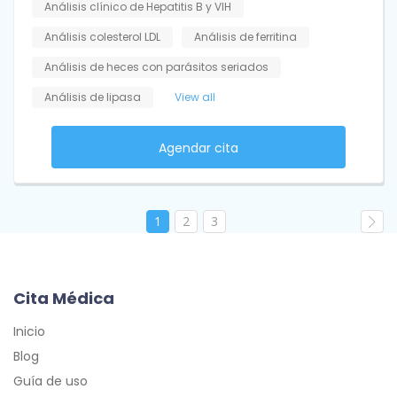
Análisis clínico de Hepatitis B y VIH
Análisis colesterol LDL
Análisis de ferritina
Análisis de heces con parásitos seriados
Análisis de lipasa
View all
Agendar cita
1
2
3
Cita Médica
Inicio
Blog
Guía de uso