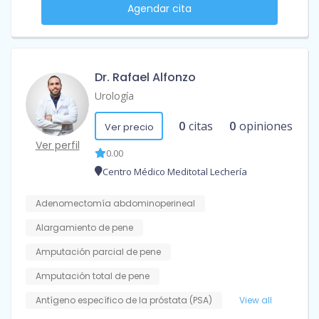
Agendar cita
Dr. Rafael Alfonzo
Urología
0
citas
0
opiniones
Ver precio
Ver perfil
0.00
Centro Médico Meditotal Lechería
Adenomectomía abdominoperineal
Alargamiento de pene
Amputación parcial de pene
Amputación total de pene
Antígeno específico de la próstata (PSA)
View all