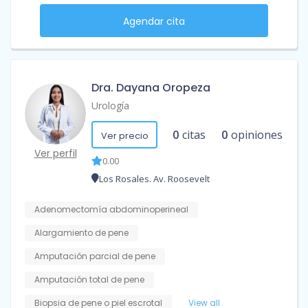
Agendar cita
Dra. Dayana Oropeza
Urología
0
citas
0
opiniones
Ver precio
Ver perfil
0.00
Los Rosales. Av. Roosevelt
Adenomectomía abdominoperineal
Alargamiento de pene
Amputación parcial de pene
Amputación total de pene
Biopsia de pene o piel escrotal
View all