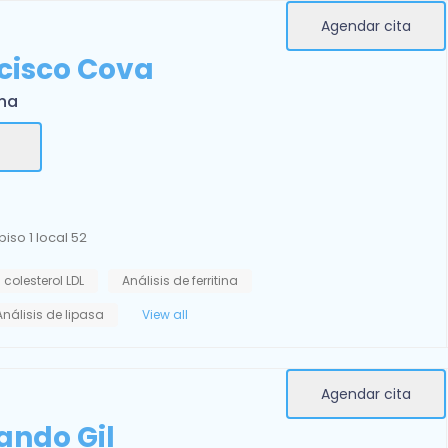
Agendar cita
ncisco Cova
rna
iso 1 local 52
 colesterol LDL
Análisis de ferritina
Análisis de lipasa
View all
Agendar cita
ando Gil