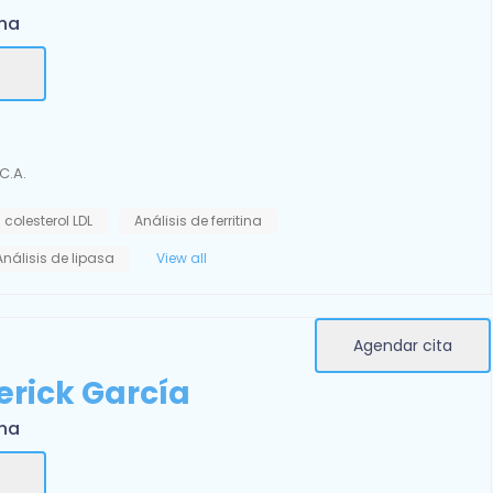
rna
C.A.
 colesterol LDL
Análisis de ferritina
Análisis de lipasa
View all
Agendar cita
erick García
rna