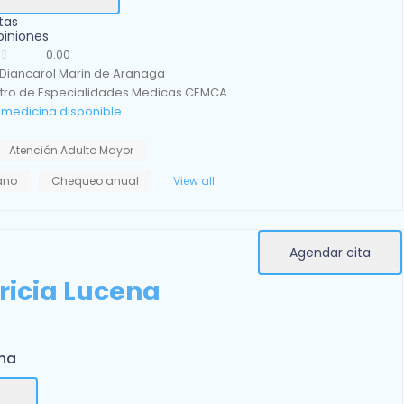
tas
piniones
0.00
 Diancarol Marin de Aranaga
tro de Especialidades Medicas CEMCA
emedicina disponible
Atención Adulto Mayor
iano
Chequeo anual
View all
Agendar cita
tricia Lucena
rna