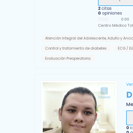
2
citas
0
opiniones
0.00
Centro Médico Tot
Atención Integral del Adolescente, Adulto y Anc
Control y tratamiento de diabetes
ECG / 
Evaluación Preoperatoria
Ver
D
Me
0
c
0
o