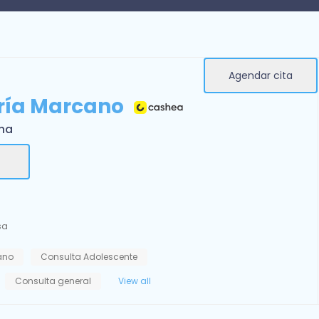
Agendar cita
ría Marcano
rna
sa
iano
Consulta Adolescente
Consulta general
View all