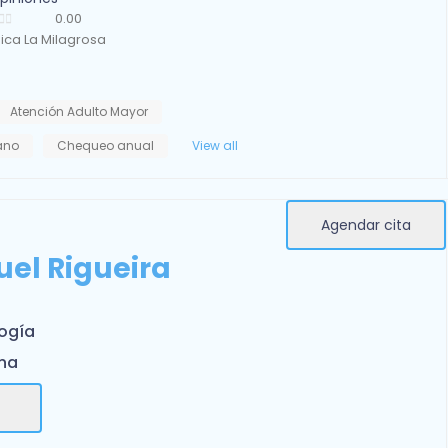
0.00
nica La Milagrosa
Atención Adulto Mayor
iano
Chequeo anual
View all
Agendar cita
uel Rigueira
ogía
rna