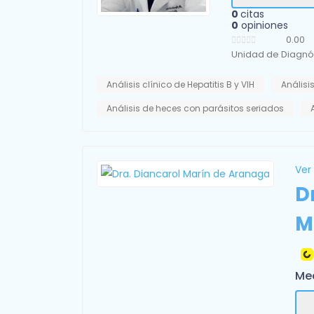
0
citas
0
opiniones
0.00
Unidad de Diagnós
Análisis clínico de Hepatitis B y VIH
Análisis
Análisis de heces con parásitos seriados
Ver 
D
M
Med