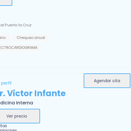
al Puerto la Cruz
iano
Chequeo anual
ELECTROCARDIOGRAMA
Agendar cita
 perfil
r. Victor Infante
dicina Interna
Ver precio
itas
piniones