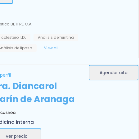
tico BETFRE C.A
 colesterol LDL
Análisis de ferritina
Análisis de lipasa
View all
Agendar cita
perfil
ra. Diancarol
arín de Aranaga
icina Interna
Ver precio