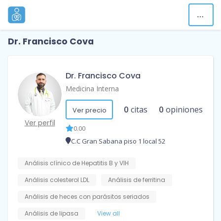
Dr. Francisco Cova
Dr. Francisco Cova
Medicina Interna
0
citas
0
opiniones
Ver precio
Ver perfil
0.00
C.C Gran Sabana piso 1 local 52
Análisis clínico de Hepatitis B y VIH
Análisis colesterol LDL
Análisis de ferritina
Análisis de heces con parásitos seriados
Análisis de lipasa
View all