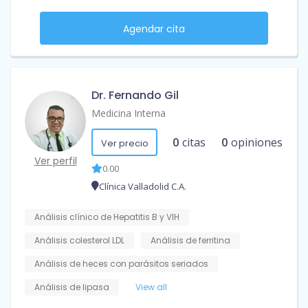
Agendar cita
Dr. Fernando Gil
Medicina Interna
0
citas
0
opiniones
Ver precio
Ver perfil
0.00
Clínica Valladolid C.A.
Análisis clínico de Hepatitis B y VIH
Análisis colesterol LDL
Análisis de ferritina
Análisis de heces con parásitos seriados
Análisis de lipasa
View all