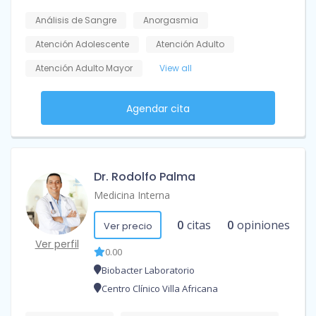
Análisis de Sangre
Anorgasmia
Atención Adolescente
Atención Adulto
Atención Adulto Mayor
View all
Agendar cita
Dr. Rodolfo Palma
Medicina Interna
0
citas
0
opiniones
Ver precio
Ver perfil
0.00
Biobacter Laboratorio
Centro Clínico Villa Africana