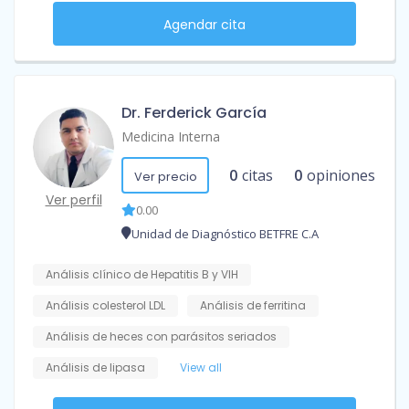
Agendar cita
Dr. Ferderick García
Medicina Interna
0
citas
0
opiniones
Ver precio
Ver perfil
0.00
Unidad de Diagnóstico BETFRE C.A
Análisis clínico de Hepatitis B y VIH
Análisis colesterol LDL
Análisis de ferritina
Análisis de heces con parásitos seriados
Análisis de lipasa
View all