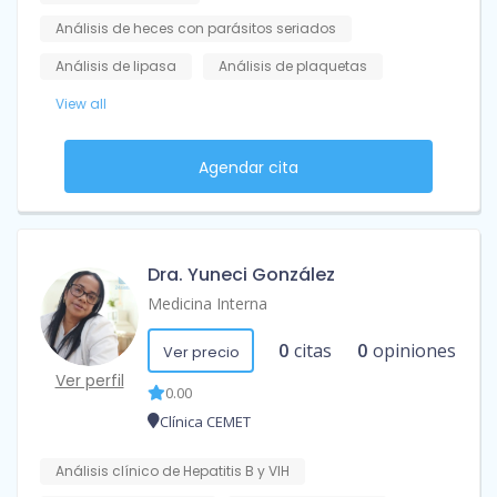
Análisis de heces con parásitos seriados
Análisis de lipasa
Análisis de plaquetas
View all
Agendar cita
Dra. Yuneci González
Medicina Interna
0
citas
0
opiniones
Ver precio
Ver perfil
0.00
Clínica CEMET
Análisis clínico de Hepatitis B y VIH