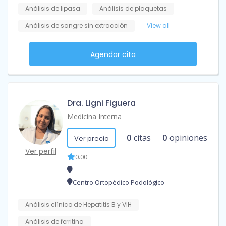
Análisis de lipasa
Análisis de plaquetas
Análisis de sangre sin extracción
View all
Agendar cita
Dra. Ligni Figuera
Medicina Interna
0
citas
0
opiniones
Ver precio
Ver perfil
0.00
Centro Ortopédico Podológico
Análisis clínico de Hepatitis B y VIH
Análisis de ferritina