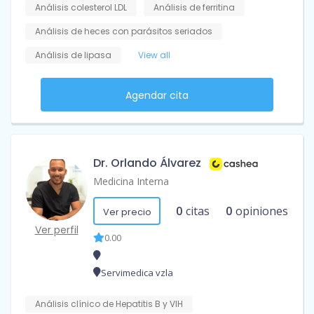
Análisis colesterol LDL
Análisis de ferritina
Análisis de heces con parásitos seriados
Análisis de lipasa
View all
Agendar cita
Dr. Orlando Álvarez
Medicina Interna
0
citas
0
opiniones
Ver precio
Ver perfil
0.00
Servimedica vzla
Análisis clínico de Hepatitis B y VIH