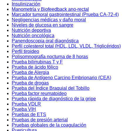
Insulinización
Manometría y Biofeedback ano-rectal
Marcador tumoral gastrointestinal (Prueba CA-72-4)
Negligencias médicas y daño moral
Niveles de glucosa en sangre
Nutrición deportiva
Nutrición oncológica
Panendoscopia oral diagnóstica
Perfil colesterol total (HDL, LDL, VLDL, Triglicéridos)
Perfil tiroideo
Polisomnografía nocturna de 8 horas
Prueba bilirrubinas T y F
Prueba de ácido fólico
Prueba de Alergia
Prueba de Antígeno Carcino Embrionario (CEA)
Prueba de drogas
Prueba del Índice Braquial del Tobillo
Prueba factor reumatoideo
Prueba rápida de diagnóstico de la gripe
Prueba VDLR
Prueba VIH
Pruebas de ETS
Pruebas de presión arterial
Pruebas globales de la coagulación
Puericultura