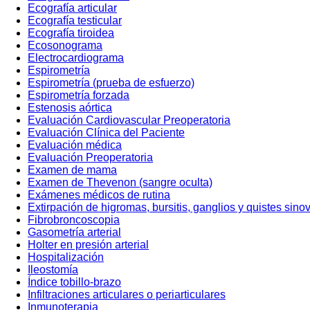
Ecografía articular
Ecografía testicular
Ecografía tiroidea
Ecosonograma
Electrocardiograma
Espirometría
Espirometría (prueba de esfuerzo)
Espirometría forzada
Estenosis aórtica
Evaluación Cardiovascular Preoperatoria
Evaluación Clínica del Paciente
Evaluación médica
Evaluación Preoperatoria
Examen de mama
Examen de Thevenon (sangre oculta)
Exámenes médicos de rutina
Extirpación de higromas, bursitis, ganglios y quistes sino
Fibrobroncoscopia
Gasometría arterial
Holter en presión arterial
Hospitalización
Ileostomía
Índice tobillo-brazo
Infiltraciones articulares o periarticulares
Inmunoterapia