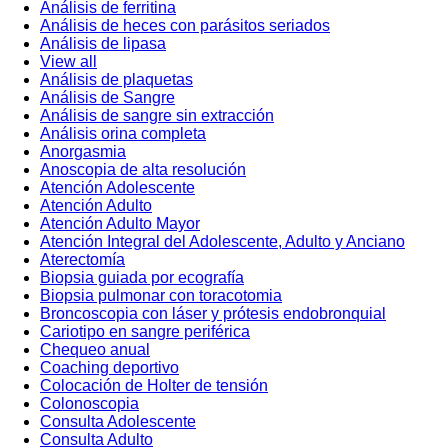
Análisis de ferritina
Análisis de heces con parásitos seriados
Análisis de lipasa
View all
Análisis de plaquetas
Análisis de Sangre
Análisis de sangre sin extracción
Análisis orina completa
Anorgasmia
Anoscopia de alta resolución
Atención Adolescente
Atención Adulto
Atención Adulto Mayor
Atención Integral del Adolescente, Adulto y Anciano
Aterectomía
Biopsia guiada por ecografía
Biopsia pulmonar con toracotomia
Broncoscopia con láser y prótesis endobronquial
Cariotipo en sangre periférica
Chequeo anual
Coaching deportivo
Colocación de Holter de tensión
Colonoscopia
Consulta Adolescente
Consulta Adulto