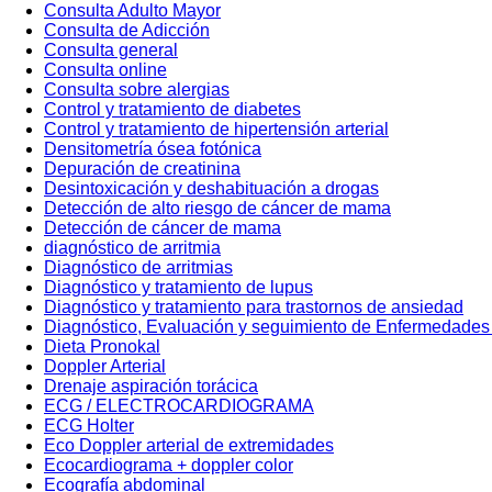
Consulta Adulto Mayor
Consulta de Adicción
Consulta general
Consulta online
Consulta sobre alergias
Control y tratamiento de diabetes
Control y tratamiento de hipertensión arterial
Densitometría ósea fotónica
Depuración de creatinina
Desintoxicación y deshabituación a drogas
Detección de alto riesgo de cáncer de mama
Detección de cáncer de mama
diagnóstico de arritmia
Diagnóstico de arritmias
Diagnóstico y tratamiento de lupus
Diagnóstico y tratamiento para trastornos de ansiedad
Diagnóstico, Evaluación y seguimiento de Enfermedades
Dieta Pronokal
Doppler Arterial
Drenaje aspiración torácica
ECG / ELECTROCARDIOGRAMA
ECG Holter
Eco Doppler arterial de extremidades
Ecocardiograma + doppler color
Ecografía abdominal