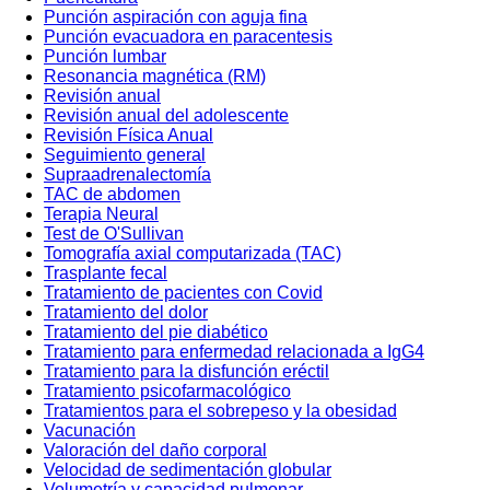
Punción aspiración con aguja fina
Punción evacuadora en paracentesis
Punción lumbar
Resonancia magnética (RM)
Revisión anual
Revisión anual del adolescente
Revisión Física Anual
Seguimiento general
Supraadrenalectomía
TAC de abdomen
Terapia Neural
Test de O'Sullivan
Tomografía axial computarizada (TAC)
Trasplante fecal
Tratamiento de pacientes con Covid
Tratamiento del dolor
Tratamiento del pie diabético
Tratamiento para enfermedad relacionada a IgG4
Tratamiento para la disfunción eréctil
Tratamiento psicofarmacológico
Tratamientos para el sobrepeso y la obesidad
Vacunación
Valoración del daño corporal
Velocidad de sedimentación globular
Volumetría y capacidad pulmonar