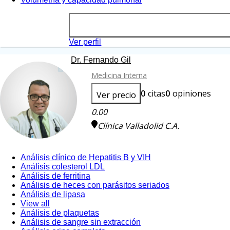
Ver perfil
Dr. Fernando Gil
Medicina Interna
0
citas
0
opiniones
Ver precio
0.00
Clínica Valladolid C.A.
Análisis clínico de Hepatitis B y VIH
Análisis colesterol LDL
Análisis de ferritina
Análisis de heces con parásitos seriados
Análisis de lipasa
View all
Análisis de plaquetas
Análisis de sangre sin extracción