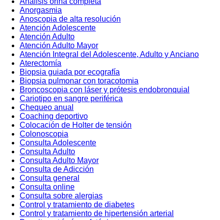
Análisis orina completa
Anorgasmia
Anoscopia de alta resolución
Atención Adolescente
Atención Adulto
Atención Adulto Mayor
Atención Integral del Adolescente, Adulto y Anciano
Aterectomía
Biopsia guiada por ecografía
Biopsia pulmonar con toracotomia
Broncoscopia con láser y prótesis endobronquial
Cariotipo en sangre periférica
Chequeo anual
Coaching deportivo
Colocación de Holter de tensión
Colonoscopia
Consulta Adolescente
Consulta Adulto
Consulta Adulto Mayor
Consulta de Adicción
Consulta general
Consulta online
Consulta sobre alergias
Control y tratamiento de diabetes
Control y tratamiento de hipertensión arterial