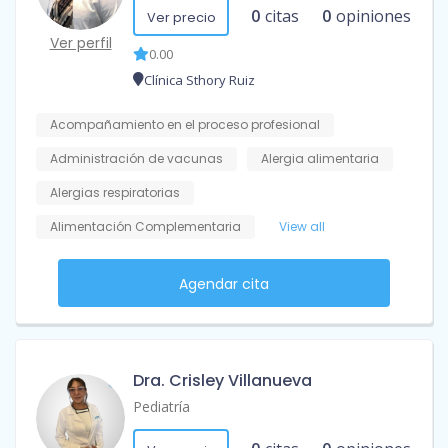
0
citas
0
opiniones
Ver precio
Ver perfil
0.00
Clínica Sthory Ruiz
Acompañamiento en el proceso profesional
Administración de vacunas
Alergia alimentaria
Alergias respiratorias
Alimentación Complementaria
View all
Agendar cita
Dra. Crisley Villanueva
Pediatría