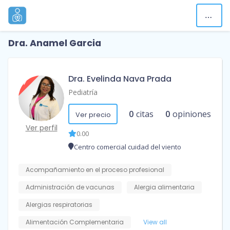
Dra. Anamel Garcia
Dra. Evelinda Nava Prada
Pediatría
0
citas
0
opiniones
Ver precio
Ver perfil
0.00
Centro comercial cuidad del viento
Acompañamiento en el proceso profesional
Administración de vacunas
Alergia alimentaria
Alergias respiratorias
Alimentación Complementaria
View all