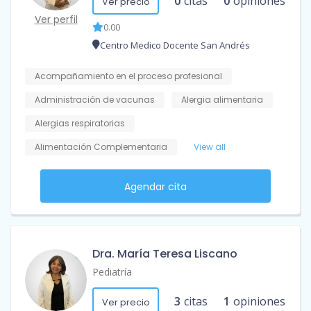
0
citas
0
opiniones
Ver precio
Ver perfil
0.00
Centro Medico Docente San Andrés
Acompañamiento en el proceso profesional
Administración de vacunas
Alergia alimentaria
Alergias respiratorias
Alimentación Complementaria
View all
Agendar cita
Dra. María Teresa Liscano
Pediatría
3
citas
1
opiniones
Ver precio