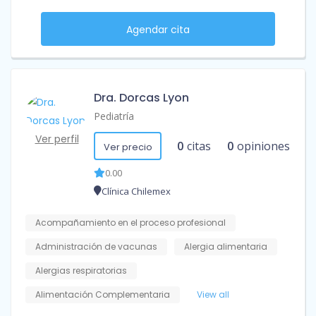
Agendar cita
Dra. Dorcas Lyon
Pediatría
Ver perfil
0
citas
0
opiniones
Ver precio
0.00
Clínica Chilemex
Acompañamiento en el proceso profesional
Administración de vacunas
Alergia alimentaria
Alergias respiratorias
Alimentación Complementaria
View all