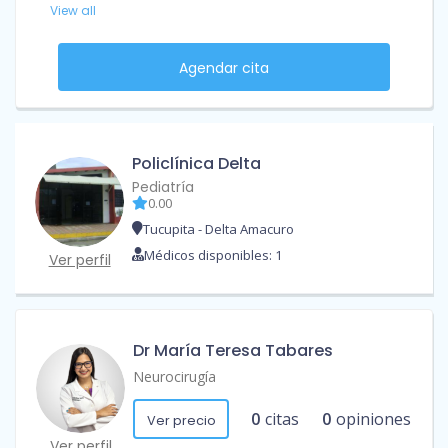
View all
Agendar cita
Policlínica Delta
Pediatría
0.00
Tucupita - Delta Amacuro
Médicos disponibles: 1
Ver perfil
Dr María Teresa Tabares
Neurocirugía
0
citas
0
opiniones
Ver precio
Ver perfil