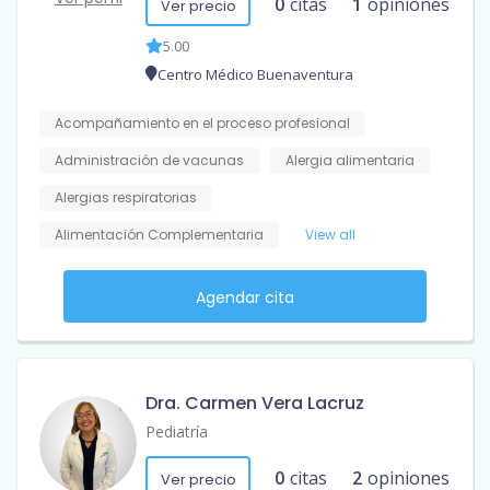
0
citas
1
opiniones
Ver precio
5.00
Centro Médico Buenaventura
Acompañamiento en el proceso profesional
Administración de vacunas
Alergia alimentaria
Alergias respiratorias
Alimentación Complementaria
View all
Agendar cita
Dra. Carmen Vera Lacruz
Pediatría
0
citas
2
opiniones
Ver precio