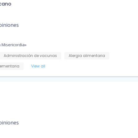
scano
piniones
 Misericordia»
Administración de vacunas
Alergia alimentaria
ementaria
View all
piniones