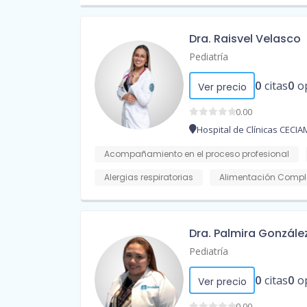
Dra. Raisvel Velasco
Pediatría
0
citas
0
o
Ver precio
0.00
Hospital de Clínicas CECI
Acompañamiento en el proceso profesional
Alergias respiratorias
Alimentación Compl
Dra. Palmira Gonzále
Pediatría
0
citas
0
o
Ver precio
0.00