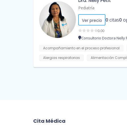
Dra. Nelly Petit
Pediatría
0
citas
0
o
Ver precio
0.00
Consultorio Doctora Nelly P
Acompañamiento en el proceso profesional
Alergias respiratorias
Alimentación Compl
Cita Médica