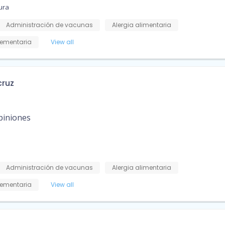
ura
Administración de vacunas
Alergia alimentaria
ementaria
View all
cruz
piniones
Administración de vacunas
Alergia alimentaria
ementaria
View all