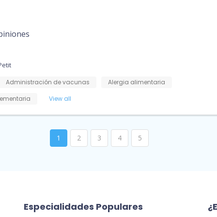
piniones
etit
Administración de vacunas
Alergia alimentaria
ementaria
View all
1
2
3
4
5
Especialidades Populares
¿E