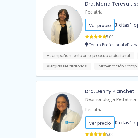
Dra. María Teresa Li
Pediatría
3
citas
1
o
Ver precio
5.00
Centro Profesional «Divina
Acompañamiento en el proceso profesional
Alergias respiratorias
Alimentación Compl
Dra. Jenny Planchet
Neumonología Pediatrica
Pediatría
0
citas
1
o
Ver precio
5.00