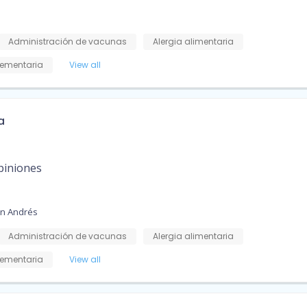
Administración de vacunas
Alergia alimentaria
ementaria
View all
a
piniones
an Andrés
Administración de vacunas
Alergia alimentaria
ementaria
View all