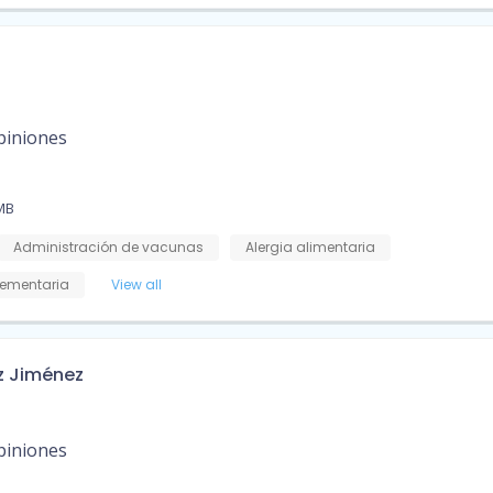
piniones
AMB
Administración de vacunas
Alergia alimentaria
ementaria
View all
z Jiménez
piniones