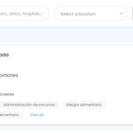
Select a location
rada
piniones
l viento
Administración de vacunas
Alergia alimentaria
ementaria
View all