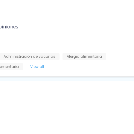
piniones
Administración de vacunas
Alergia alimentaria
ementaria
View all