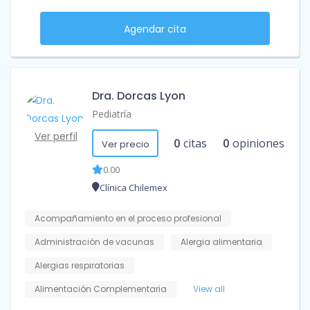
Agendar cita
Dra. Dorcas Lyon
Pediatría
Ver perfil
0
citas
0
opiniones
Ver precio
0.00
Clínica Chilemex
Acompañamiento en el proceso profesional
Administración de vacunas
Alergia alimentaria
Alergias respiratorias
Alimentación Complementaria
View all