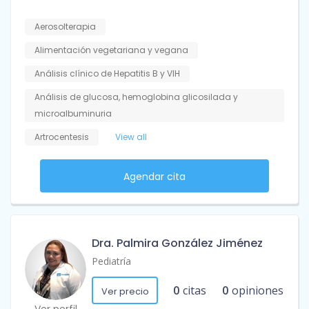
Aerosolterapia
Alimentación vegetariana y vegana
Análisis clínico de Hepatitis B y VIH
Análisis de glucosa, hemoglobina glicosilada y
microalbuminuria
Artrocentesis
View all
Agendar cita
Dra. Palmira González Jiménez
Pediatría
0
citas
0
opiniones
Ver precio
Ver perfil