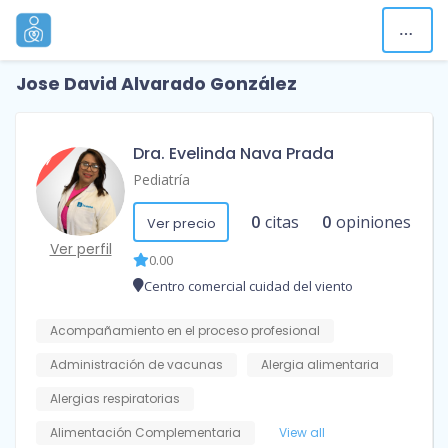
Jose David Alvarado González
Dra. Evelinda Nava Prada
Pediatría
0
citas
0
opiniones
Ver precio
Ver perfil
0.00
Centro comercial cuidad del viento
Acompañamiento en el proceso profesional
Administración de vacunas
Alergia alimentaria
Alergias respiratorias
Alimentación Complementaria
View all