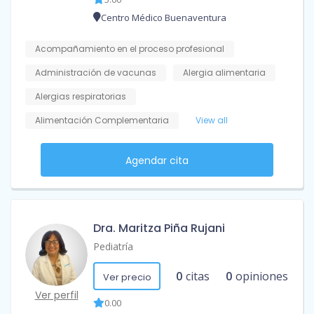
Centro Médico Buenaventura
Acompañamiento en el proceso profesional
Administración de vacunas
Alergia alimentaria
Alergias respiratorias
Alimentación Complementaria
View all
Agendar cita
Dra. Maritza Piña Rujani
Pediatría
0
citas
0
opiniones
Ver precio
Ver perfil
0.00