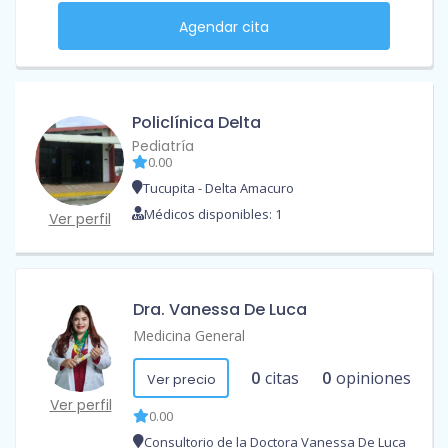
Agendar cita
Policlínica Delta
Pediatría
0.00
Tucupita - Delta Amacuro
Médicos disponibles: 1
Ver perfil
Dra. Vanessa De Luca
Medicina General
0
citas
0
opiniones
Ver precio
Ver perfil
0.00
Consultorio de la Doctora Vanessa De Luca