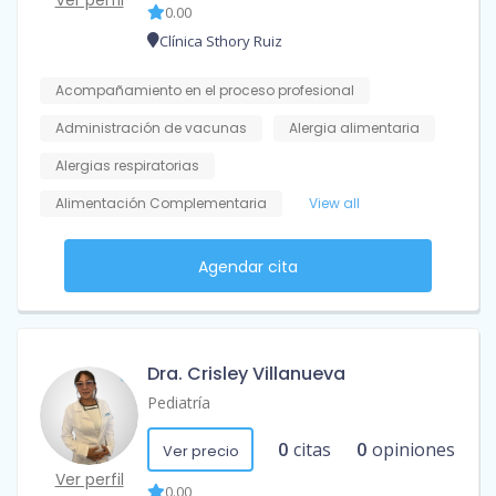
0.00
Clínica Sthory Ruiz
Acompañamiento en el proceso profesional
Administración de vacunas
Alergia alimentaria
Alergias respiratorias
Alimentación Complementaria
View all
Agendar cita
Dra. Crisley Villanueva
Pediatría
0
citas
0
opiniones
Ver precio
Ver perfil
0.00