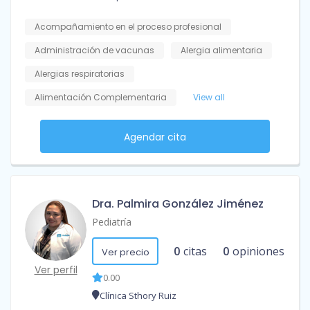
Acompañamiento en el proceso profesional
Administración de vacunas
Alergia alimentaria
Alergias respiratorias
Alimentación Complementaria
View all
Agendar cita
Dra. Palmira González Jiménez
Pediatría
0
citas
0
opiniones
Ver precio
Ver perfil
0.00
Clínica Sthory Ruiz