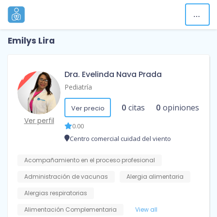
Emilys Lira
Dra. Evelinda Nava Prada
Pediatría
0
citas
0
opiniones
Ver precio
Ver perfil
0.00
Centro comercial cuidad del viento
Acompañamiento en el proceso profesional
Administración de vacunas
Alergia alimentaria
Alergias respiratorias
Alimentación Complementaria
View all