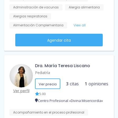
Administración de vacunas
Alergia alimentaria
Alergias respiratorias
Alimentación Complementaria
View all
Agendar cita
Dra. María Teresa Liscano
Pediatría
3
citas
1
opiniones
Ver precio
Ver perfil
5.00
Centro Profesional «Divina Misericordia»
Acompañamiento en el proceso profesional