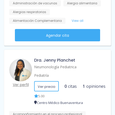
Administración de vacunas
Alergia alimentaria
Alergias respiratorias
Alimentación Complementaria
View all
Agendar cita
Dra. Jenny Planchet
Neumonología Pediatrica
Pediatría
Ver perfil
0
citas
1
opiniones
Ver precio
5.00
Centro Médico Buenaventura
Acompañamiento en el proceso profesional