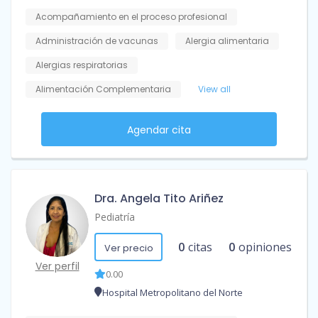
Acompañamiento en el proceso profesional
Administración de vacunas
Alergia alimentaria
Alergias respiratorias
Alimentación Complementaria
View all
Agendar cita
Dra. Angela Tito Ariñez
Pediatría
0
citas
0
opiniones
Ver precio
Ver perfil
0.00
Hospital Metropolitano del Norte