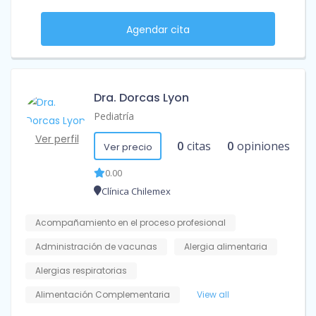
Agendar cita
Dra. Dorcas Lyon
Pediatría
Ver perfil
0
citas
0
opiniones
Ver precio
0.00
Clínica Chilemex
Acompañamiento en el proceso profesional
Administración de vacunas
Alergia alimentaria
Alergias respiratorias
Alimentación Complementaria
View all