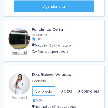
Agendar cita
Policlínica Delta
Pediatría
0.00
Tucupita - Delta Amacuro
Médicos disponibles: 1
Ver perfil
Dra. Raisvel Velasco
Pediatría
0
citas
0
opiniones
Ver precio
Ver perfil
0.00
Hospital de Clínicas CECIAMB