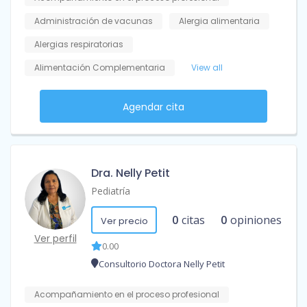
Administración de vacunas
Alergia alimentaria
Alergias respiratorias
Alimentación Complementaria
View all
Agendar cita
Dra. Nelly Petit
Pediatría
0
citas
0
opiniones
Ver precio
Ver perfil
0.00
Consultorio Doctora Nelly Petit
Acompañamiento en el proceso profesional