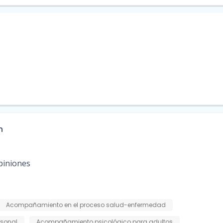
n
piniones
Acompañamiento en el proceso salud-enfermedad
rsonal
Acompañamiento psicológico para adultos