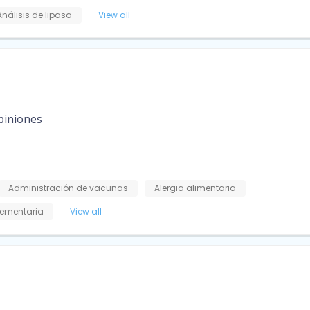
Análisis de lipasa
View all
piniones
Administración de vacunas
Alergia alimentaria
ementaria
View all