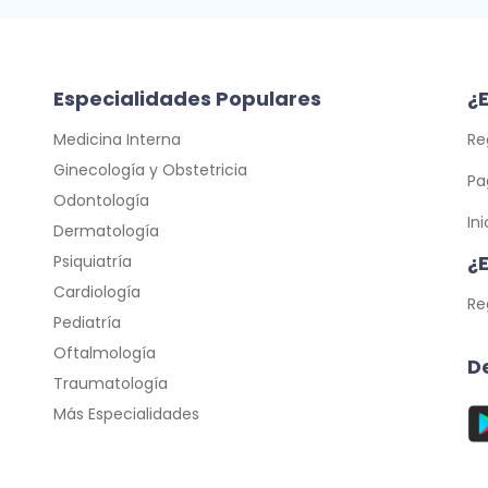
Especialidades Populares
¿E
Medicina Interna
Re
Ginecología y Obstetricia
Pa
Odontología
In
Dermatología
¿
Psiquiatría
Cardiología
Re
Pediatría
Oftalmología
D
Traumatología
Más Especialidades