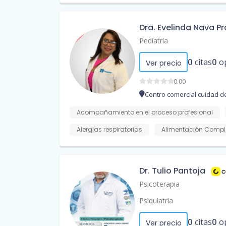
Dra. Evelinda Nava P
Pediatría
0
citas
0
o
Ver precio
0.00
Centro comercial cuidad de
Acompañamiento en el proceso profesional
Alergias respiratorias
Alimentación Compl
Dr. Tulio Pantoja
Psicoterapia
Psiquiatría
0
citas
0
o
Ver precio