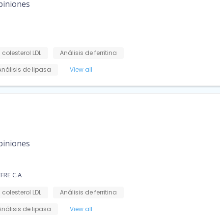
piniones
 colesterol LDL
Análisis de ferritina
Análisis de lipasa
View all
piniones
FRE C.A
 colesterol LDL
Análisis de ferritina
Análisis de lipasa
View all