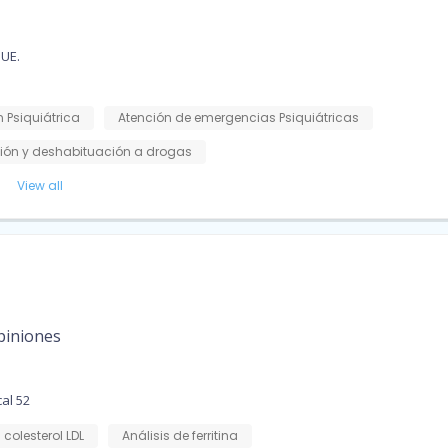
UE.
 Psiquiátrica
Atención de emergencias Psiquiátricas
ción y deshabituación a drogas
View all
piniones
al 52
 colesterol LDL
Análisis de ferritina