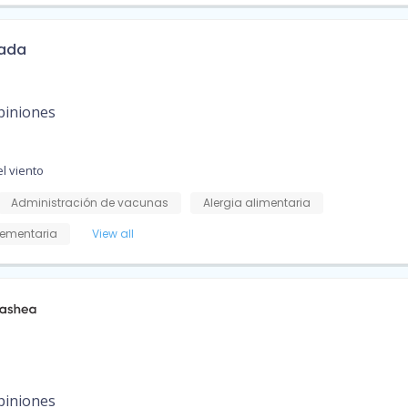
rada
piniones
l viento
Administración de vacunas
Alergia alimentaria
ementaria
View all
piniones