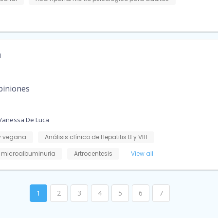
a
piniones
 Vanessa De Luca
y vegana
Análisis clínico de Hepatitis B y VIH
y microalbuminuria
Artrocentesis
View all
1
2
3
4
5
6
7