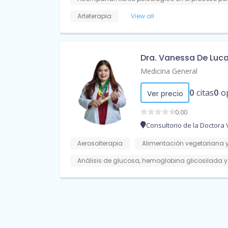
Arteterapia
View all
Dra. Vanessa De Luc
Medicina General
0
citas
0
o
Ver precio
0.00
Consultorio de la Doctora
Aerosolterapia
Alimentación vegetariana 
Análisis de glucosa, hemoglobina glicosilada 