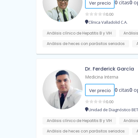
0
citas
0
o
Ver precio
0.00
Clínica Valladolid C.A.
Análisis clínico de Hepatitis B y VIH
Análisis
Análisis de heces con parásitos seriados
Dr. Ferderick García
Medicina Interna
0
citas
0
o
Ver precio
0.00
Unidad de Diagnóstico BET
Análisis clínico de Hepatitis B y VIH
Análisis
Análisis de heces con parásitos seriados