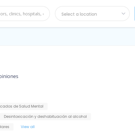
Select a location
piniones
ficados de Salud Mental
Desintoxicación y deshabituación al alcohol
olares
View all