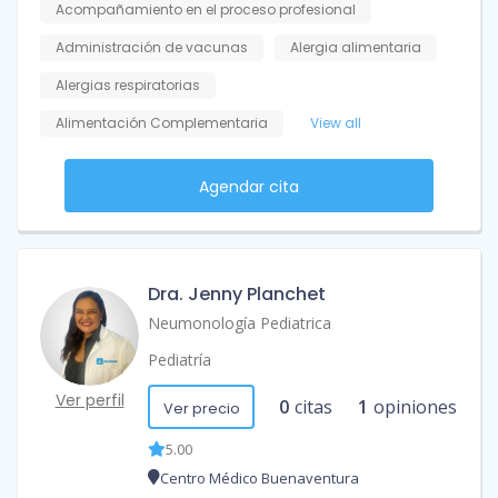
Acompañamiento en el proceso profesional
Administración de vacunas
Alergia alimentaria
Alergias respiratorias
Alimentación Complementaria
View all
Agendar cita
Dra. Jenny Planchet
Neumonología Pediatrica
Pediatría
Ver perfil
0
citas
1
opiniones
Ver precio
5.00
Centro Médico Buenaventura