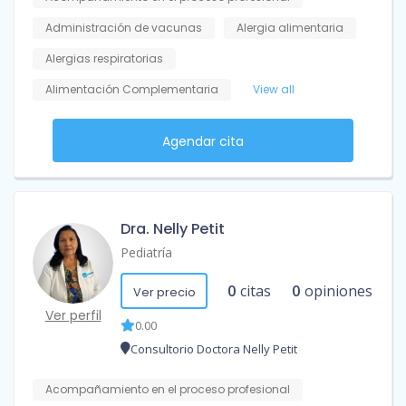
Administración de vacunas
Alergia alimentaria
Alergias respiratorias
Alimentación Complementaria
View all
Agendar cita
Dra. Nelly Petit
Pediatría
0
citas
0
opiniones
Ver precio
Ver perfil
0.00
Consultorio Doctora Nelly Petit
Acompañamiento en el proceso profesional