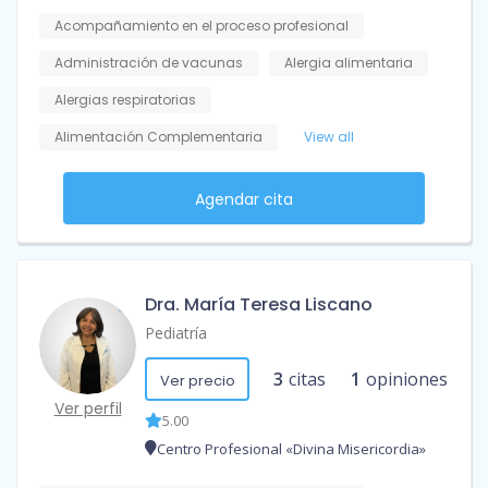
Acompañamiento en el proceso profesional
Administración de vacunas
Alergia alimentaria
Alergias respiratorias
Alimentación Complementaria
View all
Agendar cita
Dra. María Teresa Liscano
Pediatría
3
citas
1
opiniones
Ver precio
Ver perfil
5.00
Centro Profesional «Divina Misericordia»