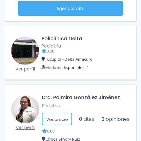
Agendar cita
Policlínica Delta
Pediatría
0.00
Tucupita - Delta Amacuro
Médicos disponibles: 1
Ver perfil
Dra. Palmira González Jiménez
Pediatría
0
citas
0
opiniones
Ver precio
Ver perfil
0.00
Clínica Sthory Ruiz