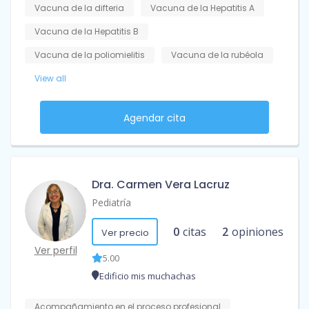
Vacuna de la difteria
Vacuna de la Hepatitis A
Vacuna de la Hepatitis B
Vacuna de la poliomielitis
Vacuna de la rubéola
View all
Agendar cita
Dra. Carmen Vera Lacruz
Pediatría
0
citas
2
opiniones
Ver precio
Ver perfil
5.00
Edificio mis muchachas
Acompañamiento en el proceso profesional