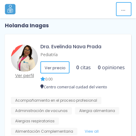
Holanda Inagas
Dra. Evelinda Nava Prada
Pediatría
0
citas
0
opiniones
Ver precio
Ver perfil
0.00
Centro comercial cuidad del viento
Acompañamiento en el proceso profesional
Administración de vacunas
Alergia alimentaria
Alergias respiratorias
Alimentación Complementaria
View all