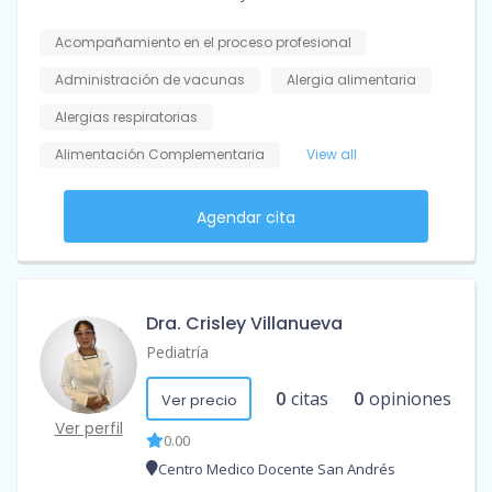
Acompañamiento en el proceso profesional
Administración de vacunas
Alergia alimentaria
Alergias respiratorias
Alimentación Complementaria
View all
Agendar cita
Dra. Crisley Villanueva
Pediatría
0
citas
0
opiniones
Ver precio
Ver perfil
0.00
Centro Medico Docente San Andrés