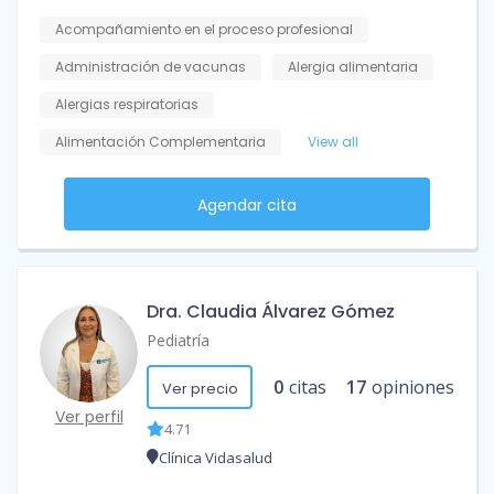
Acompañamiento en el proceso profesional
Administración de vacunas
Alergia alimentaria
Alergias respiratorias
Alimentación Complementaria
View all
Agendar cita
Dra. Claudia Álvarez Gómez
Pediatría
0
citas
17
opiniones
Ver precio
Ver perfil
4.71
Clínica Vidasalud