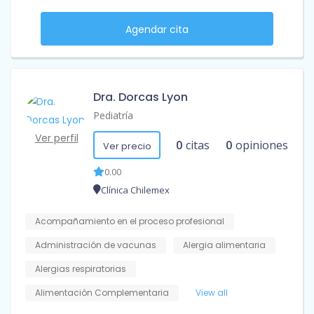
Agendar cita
Dra. Dorcas Lyon
Pediatría
Ver perfil
0
citas
0
opiniones
Ver precio
0.00
Clínica Chilemex
Acompañamiento en el proceso profesional
Administración de vacunas
Alergia alimentaria
Alergias respiratorias
Alimentación Complementaria
View all