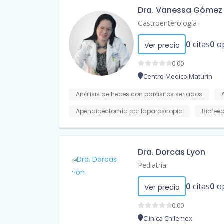
Dra. Vanessa Gómez
Gastroenterología
0
citas
0
o
Ver precio
0.00
Centro Medico Maturin
Análisis de heces con parásitos seriados
Apendicectomía por laparoscopia
Biofee
Dra. Dorcas Lyon
Pediatría
0
citas
0
o
Ver precio
0.00
Clínica Chilemex