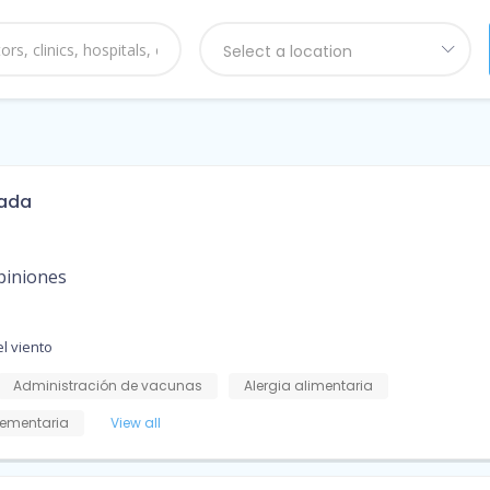
Select a location
rada
piniones
l viento
Administración de vacunas
Alergia alimentaria
ementaria
View all