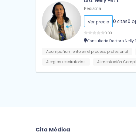
Dra. Nelly Petit
Pediatría
0
citas
0
o
Ver precio
0.00
Consultorio Doctora Nelly P
Acompañamiento en el proceso profesional
Alergias respiratorias
Alimentación Compl
Cita Médica