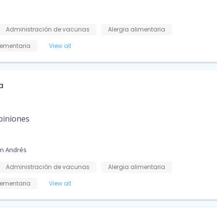
Administración de vacunas
Alergia alimentaria
ementaria
View all
a
piniones
an Andrés
Administración de vacunas
Alergia alimentaria
ementaria
View all