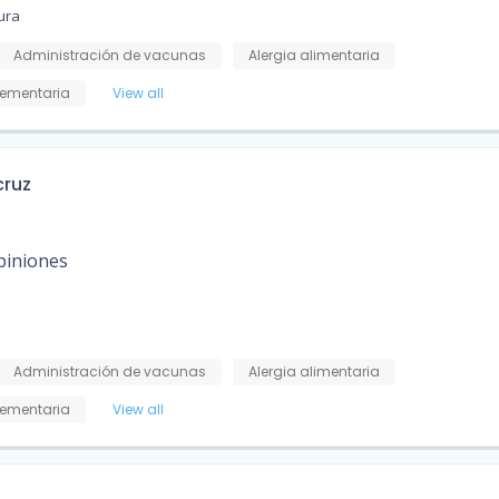
ura
Administración de vacunas
Alergia alimentaria
ementaria
View all
cruz
piniones
Administración de vacunas
Alergia alimentaria
ementaria
View all