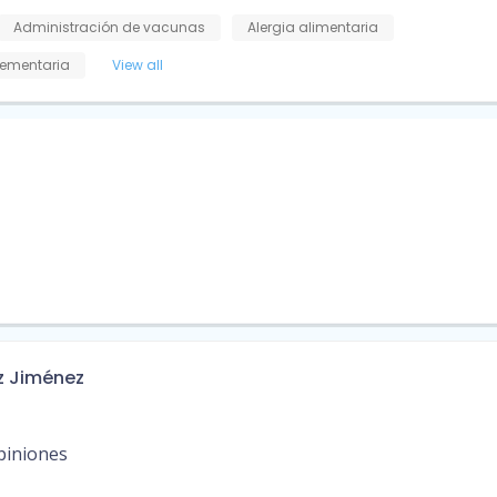
Administración de vacunas
Alergia alimentaria
ementaria
View all
z Jiménez
piniones