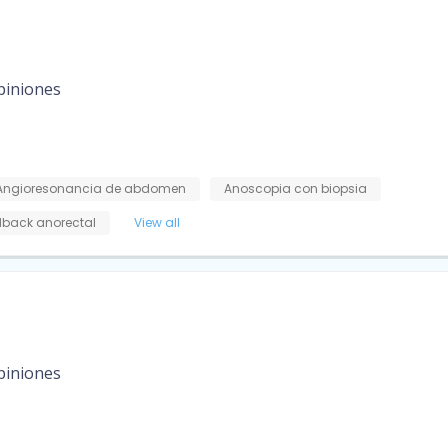
piniones
Angioresonancia de abdomen
Anoscopia con biopsia
dback anorectal
View all
piniones