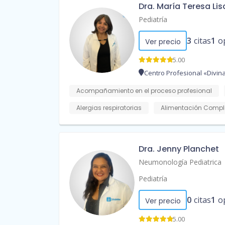
Dra. María Teresa Li
Pediatría
3
citas
1
o
Ver precio
5.00
Centro Profesional «Divina
Acompañamiento en el proceso profesional
Alergias respiratorias
Alimentación Compl
Dra. Jenny Planchet
Neumonología Pediatrica
Pediatría
0
citas
1
o
Ver precio
5.00