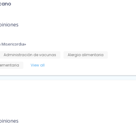
scano
piniones
 Misericordia»
Administración de vacunas
Alergia alimentaria
ementaria
View all
piniones