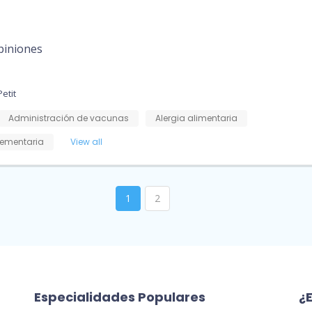
piniones
etit
Administración de vacunas
Alergia alimentaria
ementaria
View all
1
2
Especialidades Populares
¿E