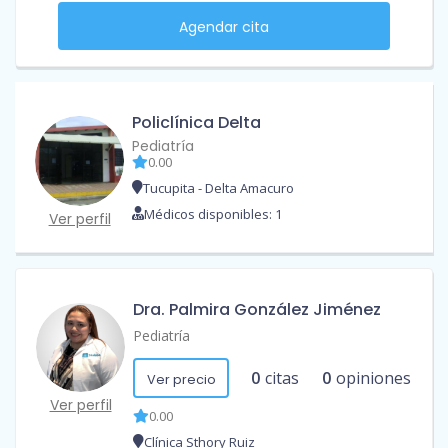
Agendar cita
Policlínica Delta
Pediatría
0.00
Tucupita - Delta Amacuro
Médicos disponibles: 1
Ver perfil
Dra. Palmira González Jiménez
Pediatría
0
citas
0
opiniones
Ver precio
Ver perfil
0.00
Clínica Sthory Ruiz