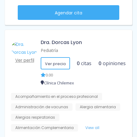
Agendar cita
Dra. Dorcas Lyon
Pediatría
Ver perfil
0
citas
0
opiniones
Ver precio
0.00
Clínica Chilemex
Acompañamiento en el proceso profesional
Administración de vacunas
Alergia alimentaria
Alergias respiratorias
Alimentación Complementaria
View all