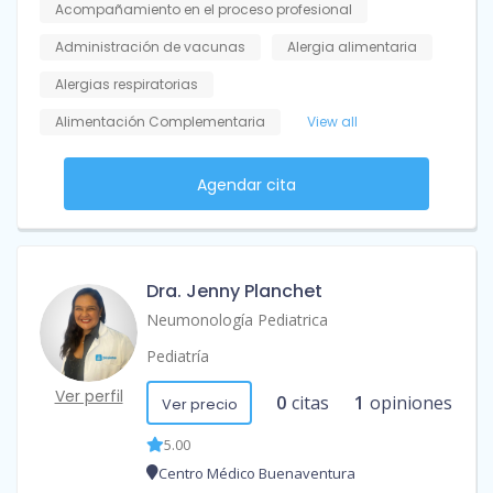
Acompañamiento en el proceso profesional
Administración de vacunas
Alergia alimentaria
Alergias respiratorias
Alimentación Complementaria
View all
Agendar cita
Dra. Jenny Planchet
Neumonología Pediatrica
Pediatría
Ver perfil
0
citas
1
opiniones
Ver precio
5.00
Centro Médico Buenaventura