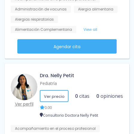
Administración de vacunas
Alergia alimentaria
Alergias respiratorias
Alimentación Complementaria
View all
Agendar cita
Dra. Nelly Petit
Pediatría
0
citas
0
opiniones
Ver precio
Ver perfil
0.00
Consultorio Doctora Nelly Petit
Acompañamiento en el proceso profesional