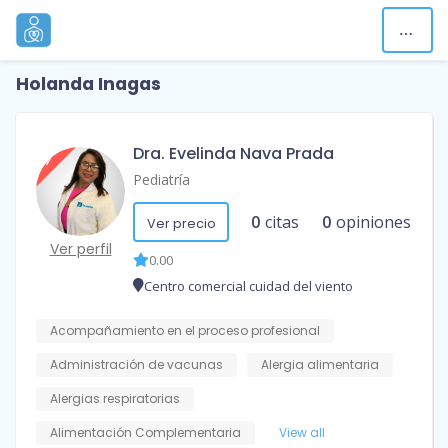
Holanda Inagas
Dra. Evelinda Nava Prada
Pediatría
0
citas
0
opiniones
Ver precio
Ver perfil
0.00
Centro comercial cuidad del viento
Acompañamiento en el proceso profesional
Administración de vacunas
Alergia alimentaria
Alergias respiratorias
Alimentación Complementaria
View all