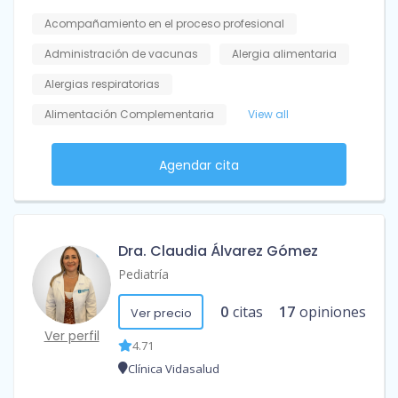
Acompañamiento en el proceso profesional
Administración de vacunas
Alergia alimentaria
Alergias respiratorias
Alimentación Complementaria
View all
Agendar cita
Dra. Claudia Álvarez Gómez
Pediatría
0
citas
17
opiniones
Ver precio
Ver perfil
4.71
Clínica Vidasalud