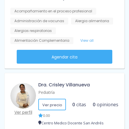
Acompañamiento en el proceso profesional
Administración de vacunas
Alergia alimentaria
Alergias respiratorias
Alimentación Complementaria
View all
Agendar cita
Dra. Crisley Villanueva
Pediatría
0
citas
0
opiniones
Ver precio
Ver perfil
0.00
Centro Medico Docente San Andrés