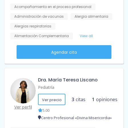
Acompañamiento en el proceso profesional
Administración de vacunas
Alergia alimentaria
Alergias respiratorias
Alimentación Complementaria
View all
Agendar cita
Dra. María Teresa Liscano
Pediatría
3
citas
1
opiniones
Ver precio
Ver perfil
5.00
Centro Profesional «Divina Misericordia»