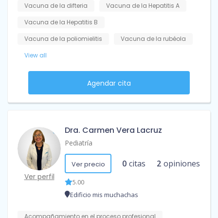
Vacuna de la difteria
Vacuna de la Hepatitis A
Vacuna de la Hepatitis B
Vacuna de la poliomielitis
Vacuna de la rubéola
View all
Agendar cita
Dra. Carmen Vera Lacruz
Pediatría
0
citas
2
opiniones
Ver precio
Ver perfil
5.00
Edificio mis muchachas
Acompañamiento en el proceso profesional