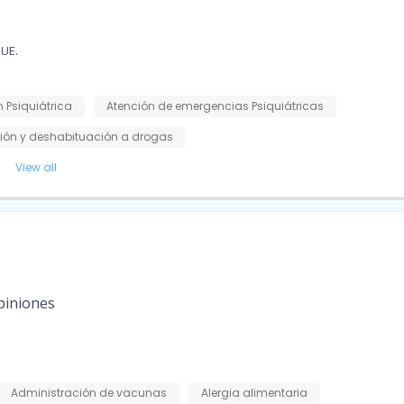
UE.
 Psiquiátrica
Atención de emergencias Psiquiátricas
ción y deshabituación a drogas
View all
piniones
Administración de vacunas
Alergia alimentaria