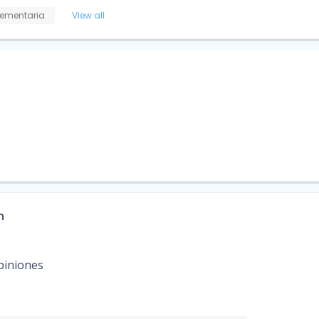
ementaria
View all
n
piniones