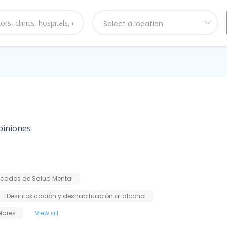
Select a location
piniones
ficados de Salud Mental
Desintoxicación y deshabituación al alcohol
olares
View all