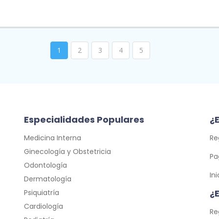
1
2
3
4
5
Especialidades Populares
¿E
Medicina Interna
Re
Ginecología y Obstetricia
Pa
Odontología
In
Dermatología
¿
Psiquiatría
Cardiología
Re