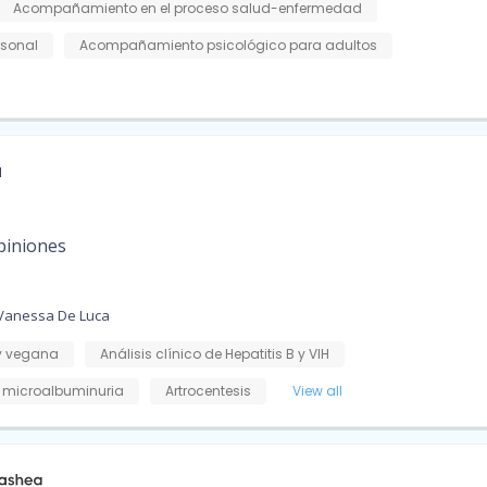
Acompañamiento en el proceso salud-enfermedad
rsonal
Acompañamiento psicológico para adultos
a
piniones
 Vanessa De Luca
y vegana
Análisis clínico de Hepatitis B y VIH
y microalbuminuria
Artrocentesis
View all