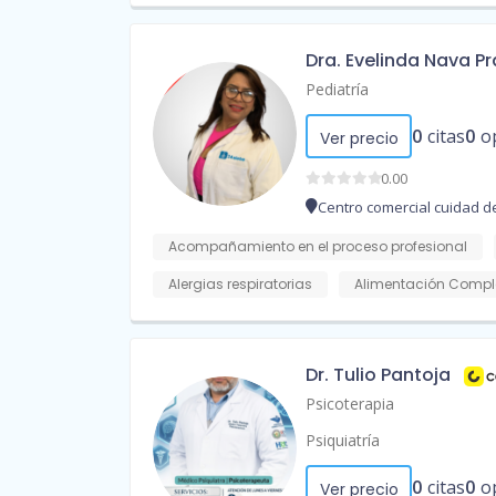
Dra. Evelinda Nava P
Pediatría
0
citas
0
o
Ver precio
0.00
Centro comercial cuidad de
Acompañamiento en el proceso profesional
Alergias respiratorias
Alimentación Compl
Dr. Tulio Pantoja
Psicoterapia
Psiquiatría
0
citas
0
o
Ver precio