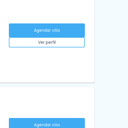
Agendar cita
Ver perfil
Agendar cita