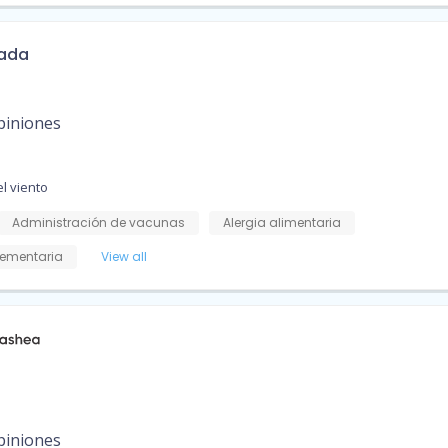
rada
piniones
l viento
Administración de vacunas
Alergia alimentaria
ementaria
View all
piniones