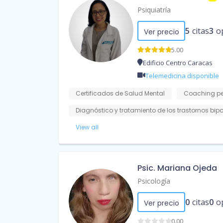
Psiquiatría
5
citas
3
o
Ver precio
5.00
Edificio Centro Caracas
Telemedicina disponible
Certificados de Salud Mental
Coaching pe
Diagnóstico y tratamiento de los trastornos bip
View all
Psic. Mariana Ojeda
Psicología
0
citas
0
o
Ver precio
0.00