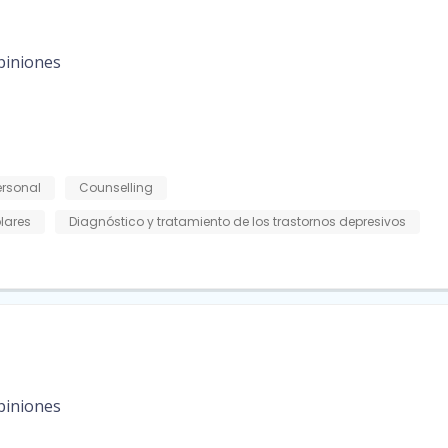
piniones
rsonal
Counselling
olares
Diagnóstico y tratamiento de los trastornos depresivos
piniones