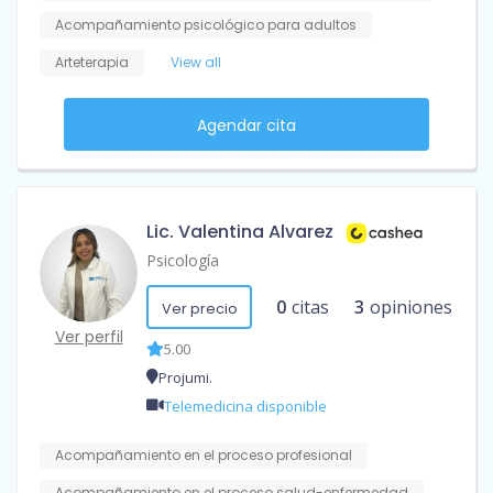
Acompañamiento psicológico para adultos
Arteterapia
View all
Agendar cita
Lic. Valentina Alvarez
Psicología
0
citas
3
opiniones
Ver precio
Ver perfil
5.00
Projumi.
Telemedicina disponible
Acompañamiento en el proceso profesional
Acompañamiento en el proceso salud-enfermedad