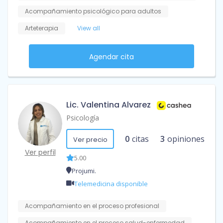
Acompañamiento psicológico para adultos
Arteterapia
View all
Agendar cita
Lic. Valentina Alvarez
Psicología
0
citas
3
opiniones
Ver precio
Ver perfil
5.00
Projumi.
Telemedicina disponible
Acompañamiento en el proceso profesional
Acompañamiento en el proceso salud-enfermedad