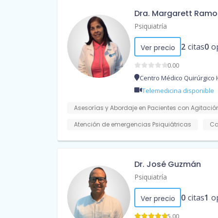
Dra. Margarett Ramo
Psiquiatría
2
citas
0
o
Ver precio
0.00
Centro Médico Quirúrgico 
Telemedicina disponible
Asesorías y Abordaje en Pacientes con Agitación
Atención de emergencias Psiquiátricas
Ca
Dr. José Guzmán
Psiquiatría
0
citas
1
o
Ver precio
5.00