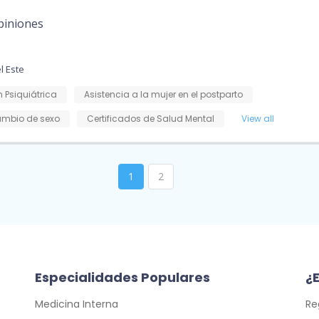
piniones
l Este
 Psiquiátrica
Asistencia a la mujer en el postparto
mbio de sexo
Certificados de Salud Mental
View all
1
2
Especialidades Populares
¿E
Medicina Interna
Re