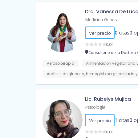
Dra. Vanessa De Luc
Medicina General
0
citas
0
o
Ver precio
0.00
Consultorio de la Doctora
Aerosolterapia
Alimentación vegetariana 
Análisis de glucosa, hemoglobina glicosilada 
Lic. Rubelys Mujica
Psicología
1
citas
0
o
Ver precio
0.00