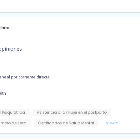
opiniones
neal por corriente directa
lth
 Psiquiátrica
Asistencia a la mujer en el postparto
mbio de sexo
Certificados de Salud Mental
View all