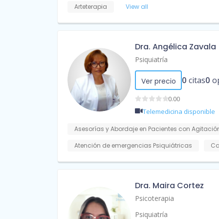
Arteterapia
View all
Dra. Angélica Zavala
Psiquiatría
0
citas
0
o
Ver precio
0.00
Telemedicina disponible
Asesorías y Abordaje en Pacientes con Agitación
Atención de emergencias Psiquiátricas
Ca
Dra. Maira Cortez
Psicoterapia
Psiquiatría