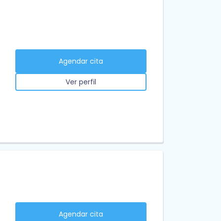
Agendar cita
Ver perfil
Agendar cita