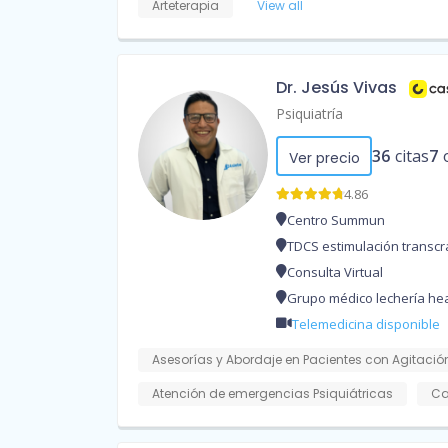
Arteterapia
View all
Dr. Jesús Vivas
Psiquiatría
36
citas
7
Ver precio
4.86
Centro Summun
TDCS estimulación transcra
Consulta Virtual
Grupo médico lechería hea
Telemedicina disponible
Asesorías y Abordaje en Pacientes con Agitación
Atención de emergencias Psiquiátricas
Ca