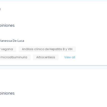
a
piniones
 Vanessa De Luca
y vegana
Análisis clínico de Hepatitis B y VIH
y microalbuminuria
Artrocentesis
View all
piniones