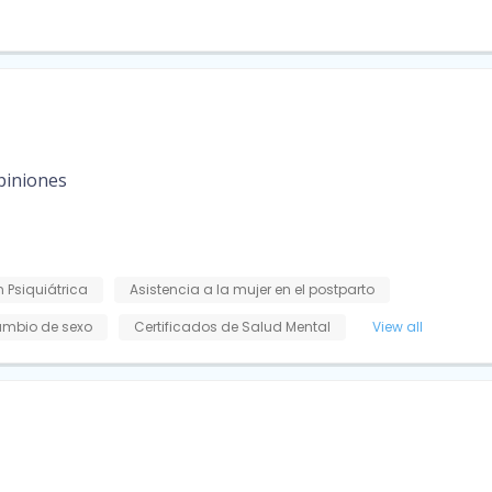
piniones
 Psiquiátrica
Asistencia a la mujer en el postparto
mbio de sexo
Certificados de Salud Mental
View all