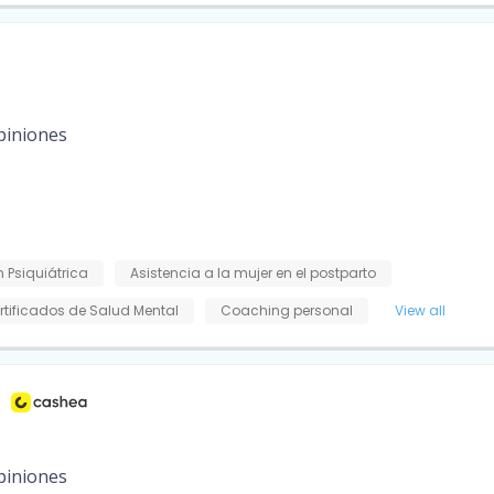
piniones
 Psiquiátrica
Asistencia a la mujer en el postparto
rtificados de Salud Mental
Coaching personal
View all
piniones