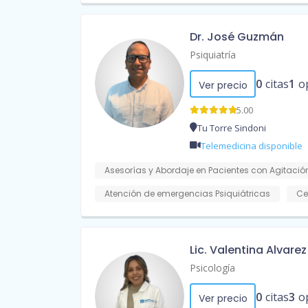
Dr. José Guzmán
Psiquiatría
0
citas
1
o
Ver precio
5.00
Tu Torre Sindoni
Telemedicina disponible
Asesorías y Abordaje en Pacientes con Agitación
Atención de emergencias Psiquiátricas
Ce
Lic. Valentina Alvarez
Psicología
0
citas
3
o
Ver precio