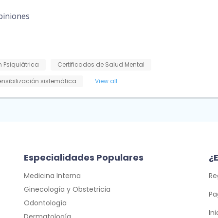
piniones
 Psiquiátrica
Certificados de Salud Mental
nsibilización sistemática
View all
Especialidades Populares
¿E
Medicina Interna
Re
Ginecología y Obstetricia
Pa
Odontología
In
Dermatología