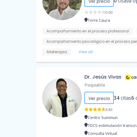
0
citas
0
o
Ver precio
0.00
Torre Caura
Acompañamiento en el proceso profesional
Acompañamiento psicológico en el proceso pe
Arteterapia
View all
Dr. Jesús Vivas
Psiquiatría
34
citas
6
Ver precio
4.83
Centro Summun
TDCS estimulación transcra
Consulta Virtual