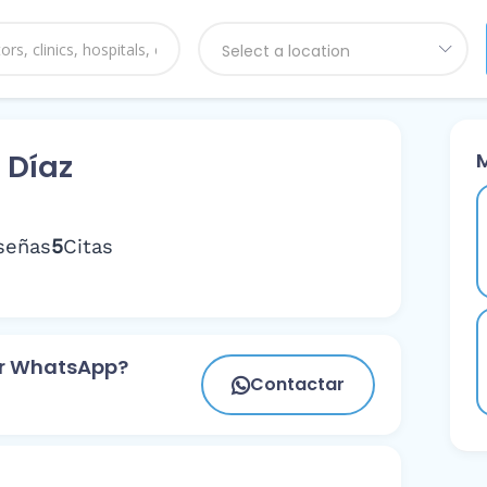
Select a location
h Díaz
5
señas
Citas
or WhatsApp?
Contactar