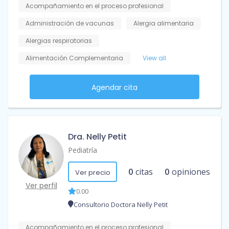
Acompañamiento en el proceso profesional
Administración de vacunas
Alergia alimentaria
Alergias respiratorias
Alimentación Complementaria
View all
Agendar cita
Dra. Nelly Petit
Pediatría
0
citas
0
opiniones
Ver precio
Ver perfil
0.00
Consultorio Doctora Nelly Petit
Acompañamiento en el proceso profesional