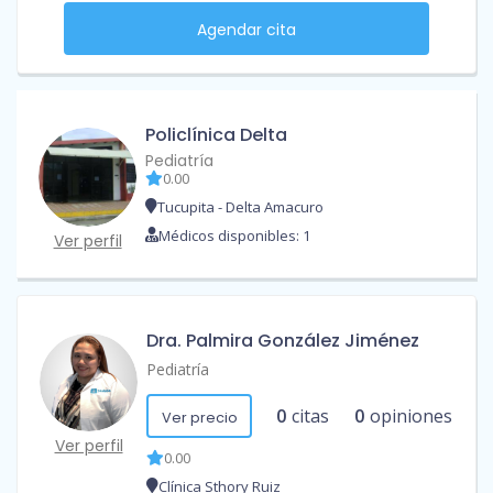
Agendar cita
Policlínica Delta
Pediatría
0.00
Tucupita - Delta Amacuro
Médicos disponibles: 1
Ver perfil
Dra. Palmira González Jiménez
Pediatría
0
citas
0
opiniones
Ver precio
Ver perfil
0.00
Clínica Sthory Ruiz