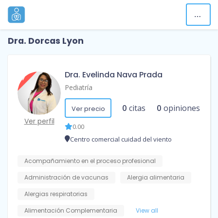
Dra. Dorcas Lyon
Dra. Evelinda Nava Prada
Pediatría
0
citas
0
opiniones
Ver precio
Ver perfil
0.00
Centro comercial cuidad del viento
Acompañamiento en el proceso profesional
Administración de vacunas
Alergia alimentaria
Alergias respiratorias
Alimentación Complementaria
View all