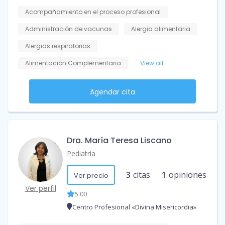
Acompañamiento en el proceso profesional
Administración de vacunas
Alergia alimentaria
Alergias respiratorias
Alimentación Complementaria
View all
Agendar cita
Dra. María Teresa Liscano
Pediatría
3
citas
1
opiniones
Ver precio
Ver perfil
5.00
Centro Profesional «Divina Misericordia»