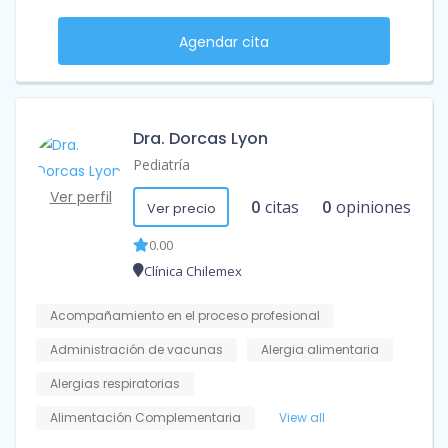
Agendar cita
Dra. Dorcas Lyon
Pediatría
Ver perfil
0
citas
0
opiniones
Ver precio
0.00
Clínica Chilemex
Acompañamiento en el proceso profesional
Administración de vacunas
Alergia alimentaria
Alergias respiratorias
Alimentación Complementaria
View all