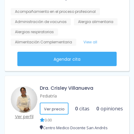
Acompañamiento en el proceso profesional
Administración de vacunas
Alergia alimentaria
Alergias respiratorias
Alimentación Complementaria
View all
Agendar cita
Dra. Crisley Villanueva
Pediatría
0
citas
0
opiniones
Ver precio
Ver perfil
0.00
Centro Medico Docente San Andrés