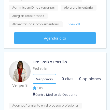
Administración de vacunas
Alergia alimentaria
Alergias respiratorias
Alimentación Complementaria
View all
Agendar cita
Dra. Raiza Portillo
Pediatría
0
citas
0
opiniones
Ver precio
Ver perfil
0.00
Centro Médico de Occidente
Acompañamiento en el proceso profesional