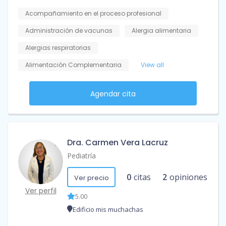
Acompañamiento en el proceso profesional
Administración de vacunas
Alergia alimentaria
Alergias respiratorias
Alimentación Complementaria
View all
Agendar cita
Dra. Carmen Vera Lacruz
Pediatría
0
citas
2
opiniones
Ver precio
Ver perfil
5.00
Edificio mis muchachas