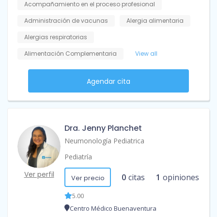
Acompañamiento en el proceso profesional
Administración de vacunas
Alergia alimentaria
Alergias respiratorias
Alimentación Complementaria
View all
Agendar cita
Dra. Jenny Planchet
Neumonología Pediatrica
Pediatría
Ver perfil
0
citas
1
opiniones
Ver precio
5.00
Centro Médico Buenaventura